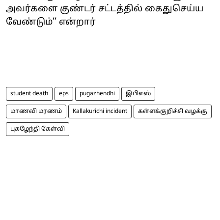
அவர்களை குண்டர் சட்டத்தில் கைதுசெய்ய
வேண்டும்’’ என்றார்
student death
eps
pugazhendhi
இபிஎஸ்
மாணவி மரணம்
Kallakurichi incident
கள்ளக்குறிச்சி வழக்கு
புகழேந்தி கேள்வி