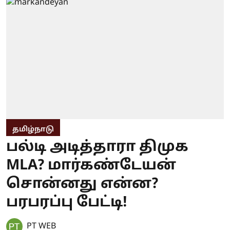
தமிழ்நாடு
பல்டி அடித்தாரா திமுக
MLA? மார்கண்டேயன்
சொன்னது என்ன?
பரபரப்பு பேட்டி!
PT WEB