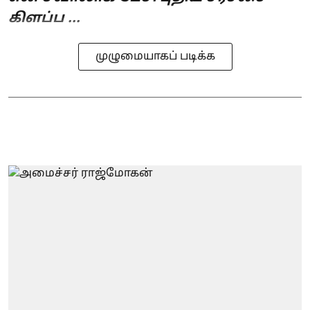
கிளப்ப ...
முழுமையாகப் படிக்க