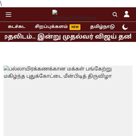
\
சுடச்சுட
சிறப்புக்களம்
தமிழ்நாடு
இந்
ிடம்.. இன்று முதல்வர் விஜய் தனித் தீர