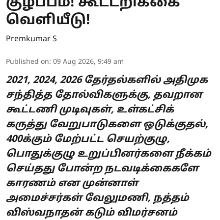
குழப்பம்! கூட்டறிக்கை
வெளியீடு!
Premkumar S
Published on
:
09 Aug 2026, 9:49 am
2021, 2024, 2026 தேர்தல்களில் அதிமுக
சந்தித்த தோல்விகளுக்கு, தவறான
கூட்டணி முடிவுகள், உள்கட்சிக்
கருத்து வேறுபாடுகளை ஒடுக்குதல்,
400க்கும் மேற்பட்ட செயற்குழு,
பொதுக்குழு உறுப்பினர்களை நீக்கம்
செய்தது போன்ற நடவடிக்கைகளே
காரணம் என முன்னாள்
அமைச்சர்கள் வேலுமணி, நத்தம்
விஸ்வநாதன் கடும் விமர்சனம்