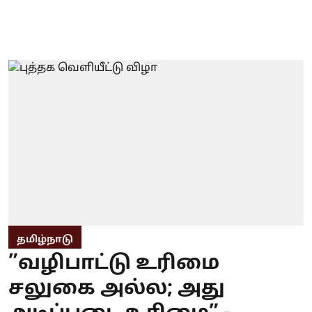
தமிழ்நாடு
”வழிபாட்டு உரிமை
சலுகை அல்ல; அது