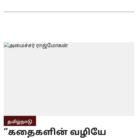
தமிழ்நாடு
”கதைகளின் வழியே