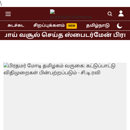
\
சுடச்சுட
சிறப்புக்களம்
தமிழ்நாடு
இந்
ய் வசூல் செய்த ஸ்பைடர்மேன் பிராண்ட் 