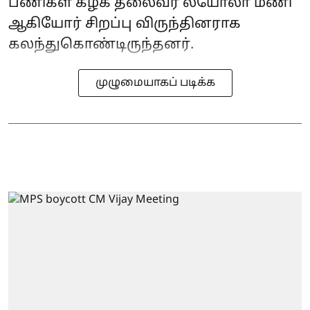
பணிகள் கழக தலைவர் லயோலா மணி
ஆகியோர் சிறப்பு விருந்தினராக
கலந்துகொண்டிருந்தனர்.
முழுமையாகப் படிக்க