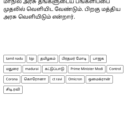
மாநில அரசு தங்களுடைய பங்களிப்பை
முதலில் வெளியிட வேண்டும். பிறகு மத்திய
அரசு வெளியிடும் என்றார்.
tamil nadu
bjp
தமிழகம்
பிரதமர் மோடி
பாஜக
மதுரை
madurai
கட்டுப்பாடு
Prime Minister Modi
Control
Corona
கொரோனா
ct ravi
Omicron
ஒமைக்ரான்
சிடி.ரவி