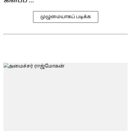
கிளப்ப ...
முழுமையாகப் படிக்க