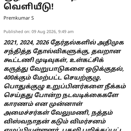
வெளியீடு!
Premkumar S
Published on
:
09 Aug 2026, 9:49 am
2021, 2024, 2026 தேர்தல்களில் அதிமுக
சந்தித்த தோல்விகளுக்கு, தவறான
கூட்டணி முடிவுகள், உள்கட்சிக்
கருத்து வேறுபாடுகளை ஒடுக்குதல்,
400க்கும் மேற்பட்ட செயற்குழு,
பொதுக்குழு உறுப்பினர்களை நீக்கம்
செய்தது போன்ற நடவடிக்கைகளே
காரணம் என முன்னாள்
அமைச்சர்கள் வேலுமணி, நத்தம்
விஸ்வநாதன் கடும் விமர்சனம்
எழுப்பியுள்ளனர். பதவி பறிக்கப்பட்ட