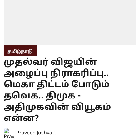
தமிழ்நாடு
முதல்வர் விஜயின்
அழைப்பு நிராகரிப்பு..
மெகா திட்டம் போடும்
தவெக.. திமுக -
அதிமுகவின் வியூகம்
என்ன?
Praveen Joshva L