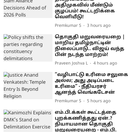
அதிமுகவில் மீண்டும்
குழப்பம்! கூட்டறிக்கை
வெளியீடு!
Premkumar S
3 hours ago
தொகுதி மறுவரையறை |
மாறிய தமிழ்நாட்டின்
நிலைப்பாடு.. விஜய் வந்த
பின் நடந்த மாற்றம்!
Praveen Joshva L
4 hours ago
”வழிபாட்டு உரிமை சலுகை
அல்ல; அது அடிப்படை
உரிமை” - நீதியரசர்
ஆனந்த் வெங்கடேசன்
Premkumar S
5 hours ago
எம்.பி.க்கள் கூட்டத்தை
புறக்கணித்தது ஏன்.?
நியாயமான தொகுதி
மறுவரையறை - எம்.பி.