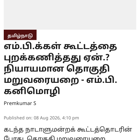
தமிழ்நாடு
எம்.பி.க்கள் கூட்டத்தை
புறக்கணித்தது ஏன்.?
நியாயமான தொகுதி
மறுவரையறை - எம்.பி.
கனிமொழி
Premkumar S
Published on
:
08 Aug 2026, 4:10 pm
கடந்த நாடாளுமன்றக் கூட்டத்தொடரின்
போது, தொகுதி மறுவரையறை