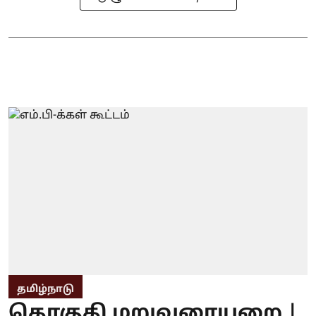
தமிழ்நாடு
தொகுதி மறுவரையறை |