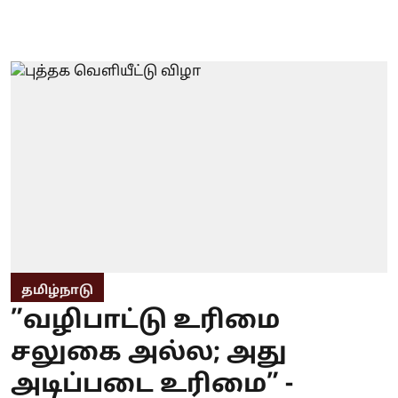
தமிழ்நாடு
”வழிபாட்டு உரிமை
சலுகை அல்ல; அது
அடிப்படை உரிமை” -