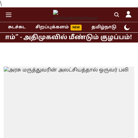
\
சுடச்சுட
சிறப்புக்களம்
தமிழ்நாடு
இந்
அதிமுகவில் மீண்டும் குழப்பம்! கூட்