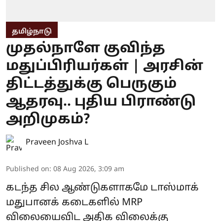
தமிழ்நாடு
முதல்நாளே குவிந்த
மதுப்பிரியர்கள் | அரசின்
திட்டத்துக்கு பெருகும்
ஆதரவு.. புதிய பிராண்டு
அறிமுகம்?
Praveen Joshva L
Published on
:
08 Aug 2026, 3:09 am
கடந்த சில ஆண்டுகளாகமே டாஸ்மாக்
மதுபானக் கடைகளில் MRP
விலையைவிட அதிக விலைக்கு