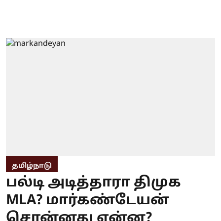
தமிழ்நாடு
பல்டி அடித்தாரா திமுக
MLA? மார்கண்டேயன்
சொன்னது என்ன?