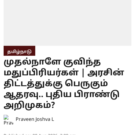
தமிழ்நாடு
முதல்நாளே குவிந்த
மதுப்பிரியர்கள் | அரசின்
திட்டத்துக்கு பெருகும்
ஆதரவு.. புதிய பிராண்டு
அறிமுகம்?
Praveen Joshva L