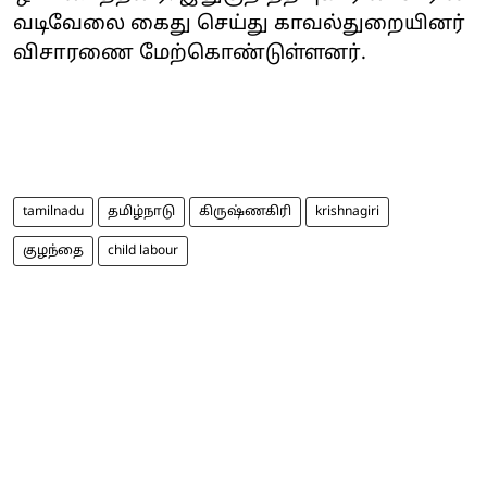
வடிவேலை கைது செய்து காவல்துறையினர்
விசாரணை மேற்கொண்டுள்ளனர்.
tamilnadu
தமிழ்நாடு
கிருஷ்ணகிரி
krishnagiri
குழந்தை
child labour