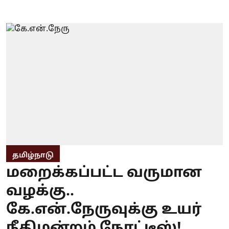
தமிழ்நாடு
மறைக்கப்பட்ட வருமான
வழக்கு..
கே.என்.நேருவுக்கு உயர்
நீதிமன்றம் நோட்டீஸ்!