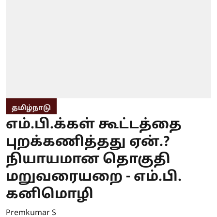
தமிழ்நாடு
எம்.பி.க்கள் கூட்டத்தை
புறக்கணித்தது ஏன்.?
நியாயமான தொகுதி
மறுவரையறை - எம்.பி.
கனிமொழி
Premkumar S