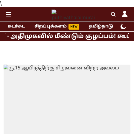
\
சுடச்சுட
சிறப்புக்களம்
தமிழ்நாடு
இந்
முகவில் மீண்டும் குழப்பம்! கூட்டறி