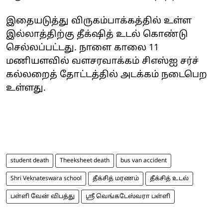
இதையடுத்து விருகம்பாக்கத்தில் உள்ள
இல்லாத்திற்கு தீக்‌ஷித் உடல் கொண்டு
செல்லப்பட்டது. நாளை காலை 11
மணியளவில் வளசரவாக்கம் சிஎஸ்ஐ சர்ச்
கல்லறைத் தோட்டத்தில் அடக்கம் நடைபெற
உள்ளது.
student death
Theeksheet death
bus van accident
Shri Veknateswara school
தீக்சித் மரணம்
தீக்சித் உடல்
பள்ளி வேன் விபத்து
ஸ்ரீ வெங்கடேஸ்வரா பள்ளி