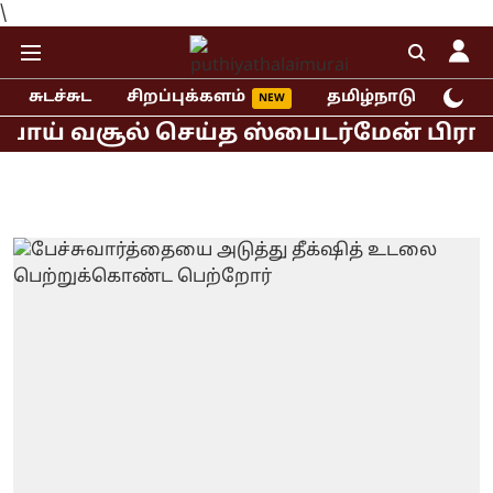
\
சுடச்சுட
சிறப்புக்களம்
தமிழ்நாடு
இந்
ய் வசூல் செய்த ஸ்பைடர்மேன் பிராண்ட் 