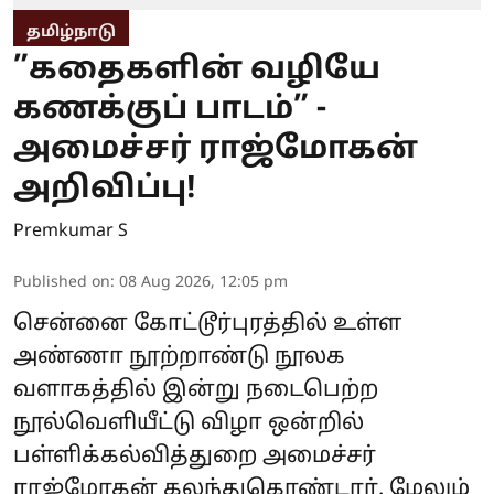
தமிழ்நாடு
”கதைகளின் வழியே
கணக்குப் பாடம்” -
அமைச்சர் ராஜ்மோகன்
அறிவிப்பு!
Premkumar S
Published on
:
08 Aug 2026, 12:05 pm
சென்னை கோட்டூர்புரத்தில் உள்ள
அண்ணா நூற்றாண்டு நூலக
வளாகத்தில் இன்று நடைபெற்ற
நூல்வெளியீட்டு விழா ஒன்றில்
பள்ளிக்கல்வித்துறை அமைச்சர்
ராஜ்மோகன் கலந்துகொண்டார். மேலும்