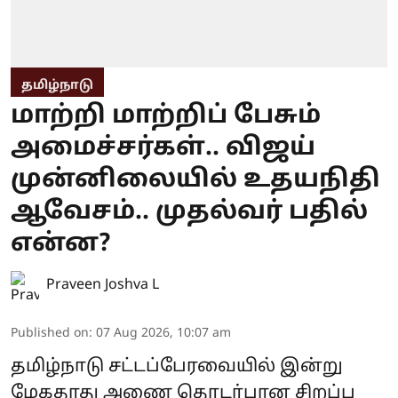
தமிழ்நாடு
மாற்றி மாற்றிப் பேசும்
அமைச்சர்கள்.. விஜய்
முன்னிலையில் உதயநிதி
ஆவேசம்.. முதல்வர் பதில்
என்ன?
Praveen Joshva L
Published on
:
07 Aug 2026, 10:07 am
தமிழ்நாடு சட்டப்பேரவையில் இன்று
மேகதாது அணை தொடர்பான சிறப்பு