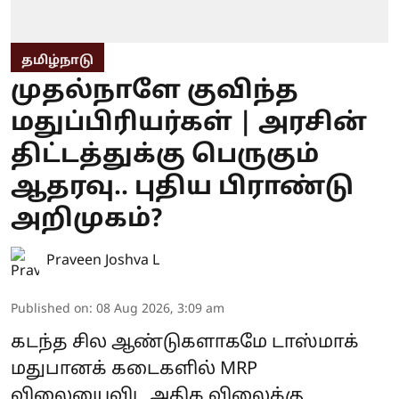
தமிழ்நாடு
முதல்நாளே குவிந்த
மதுப்பிரியர்கள் | அரசின்
திட்டத்துக்கு பெருகும்
ஆதரவு.. புதிய பிராண்டு
அறிமுகம்?
Praveen Joshva L
Published on
:
08 Aug 2026, 3:09 am
கடந்த சில ஆண்டுகளாகமே டாஸ்மாக்
மதுபானக் கடைகளில் MRP
விலையைவிட அதிக விலைக்கு