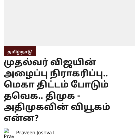
தமிழ்நாடு
முதல்வர் விஜயின்
அழைப்பு நிராகரிப்பு..
மெகா திட்டம் போடும்
தவெக.. திமுக -
அதிமுகவின் வியூகம்
என்ன?
Praveen Joshva L