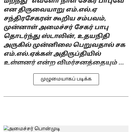
மறந்து “எவ்ளோ நாள் சேகர் பாபுவே”
என திருவையாறு எம்.எல்.ஏ
சந்திரசேகரன் கூறிய சம்பவம்,
முன்னாள் அமைச்சர் சேகர் பாபு
தொடர்ந்து ஸ்டாலின், உதயநிதி
அருகில் முன்னிலை பெறுவதால் சக
எம்.எல்.ஏக்கள் அதிருப்தியில்
உள்ளனர் என்ற விமர்சனத்தையும் ...
முழுமையாகப் படிக்க