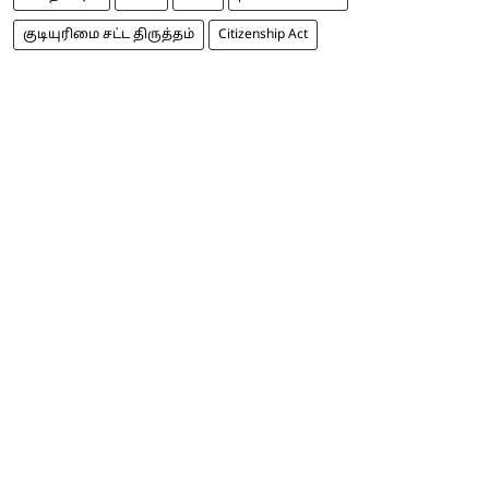
குடியுரிமை சட்ட திருத்தம்
Citizenship Act