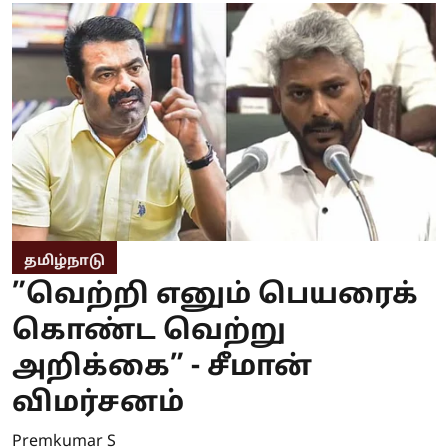
தமிழ்நாடு
”வெற்றி எனும் பெயரைக்
கொண்ட வெற்று
அறிக்கை” - சீமான்
விமர்சனம்
Premkumar S