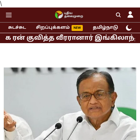
\
சுடச்சுட
சிறப்புக்களம்
தமிழ்நாடு
இந்
 குவித்த வீரரானார் இங்கிலாந்து ஜோஸ் ப