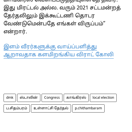
காங்கிரஸ் வெளிப்படுத்தியுள்ளதே தவிர.
இது மிரட்டல் அல்ல. வரும் 2021 சட்டமன்றத்
தேர்தலிலும் இக்கூட்டணி தொடர
வேண்டுமென்பதே எங்கள் விருப்பம்”
என்றார்.
இளம் வீரர்களுக்கு வாய்ப்பளித்து
ஆறாவதாக களமிறங்கிய விராட் கோலி
dmk
ஸ்டாலின்
Congress
காங்கிரஸ்
local election
ப.சிதம்பரம்
உள்ளாட்சி தேர்தல்
p.chithambaram