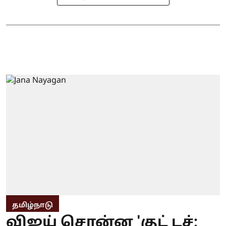
தமிழ்நாடு
விஜய் சொன்ன 'குட் டச்;