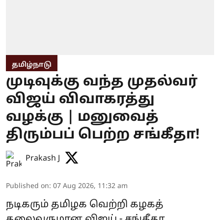
தமிழ்நாடு
முடிவுக்கு வந்த முதல்வர்
விஜய் விவாகரத்து
வழக்கு | மனுவைத்
திரும்பப் பெற்ற சங்கீதா!
Prakash J
Published on
:
07 Aug 2026, 11:32 am
நடிகரும் தமிழக வெற்றி கழகத்
தலைவருமான விஜய் - சங்கீதா