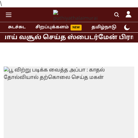
\
சுடச்சுட
சிறப்புக்களம்
தமிழ்நாடு
இந்
ய் வசூல் செய்த ஸ்பைடர்மேன் பிராண்ட் 