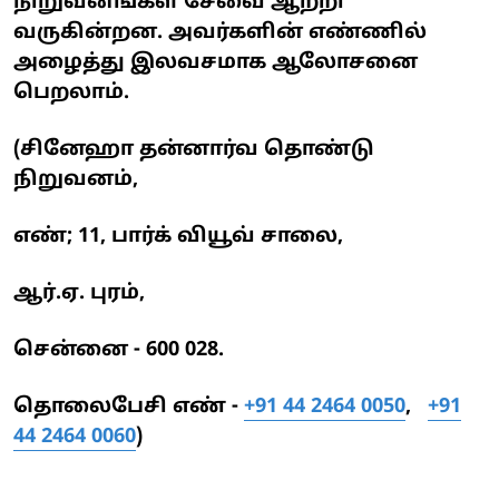
நிறுவனங்கள் சேவை ஆற்றி
வருகின்றன. அவர்களின் எண்ணில்
அழைத்து இலவசமாக ஆலோசனை
பெறலாம்.
(சினேஹா தன்னார்வ தொண்டு
நிறுவனம்,
எண்; 11, பார்க் வியூவ் சாலை,
ஆர்.ஏ. புரம்,
சென்னை - 600 028.
தொலைபேசி எண் -
+91 44 2464 0050
,
+91
44 2464 0060
)