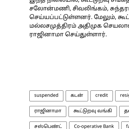
இந்த நிலையில், கூட்டுறவு சங்க
சலோன்மணி, சிவலிங்கம், சுந்தர
செய்யப்பட்டுள்ளனர். மேலும், கூ
மல்லசமுத்திரம் அதிமுக செயலா
ராஜினாமா செய்துள்ளார்.
suspended
கடன்
credit
res
ராஜினாமா
கூட்டுறவு வங்கி
த
சஸ்பெண்ட்
Co-operative Bank
f