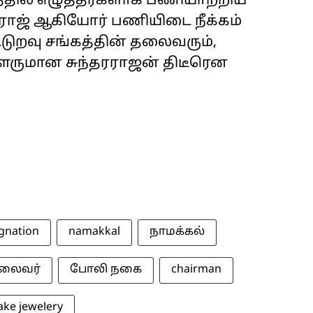
த்தில் எழுத்தர்களாக பணியாற்றிய
ராஜ் ஆகியோர் பணியிடை நீக்கம்
ட்டுறவு சங்கத்தின் தலைவரும்,
ளருமான சுந்தரராஜன் திடீரென
ignation
namakkal
நாமக்கல்
லைவர்
போலி நகை
chairman
ake jewelery