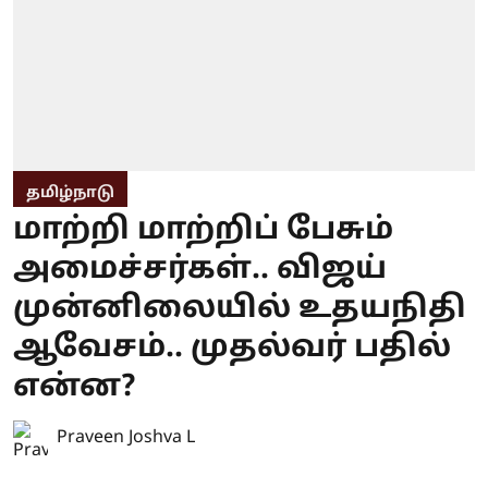
தமிழ்நாடு
மாற்றி மாற்றிப் பேசும்
அமைச்சர்கள்.. விஜய்
முன்னிலையில் உதயநிதி
ஆவேசம்.. முதல்வர் பதில்
என்ன?
Praveen Joshva L