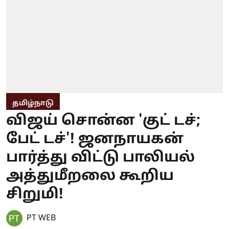
தமிழ்நாடு
விஜய் சொன்ன 'குட் டச்;
பேட் டச்'! ஜனநாயகன்
பார்த்து விட்டு பாலியல்
அத்துமீறலை கூறிய
சிறுமி!
PT WEB