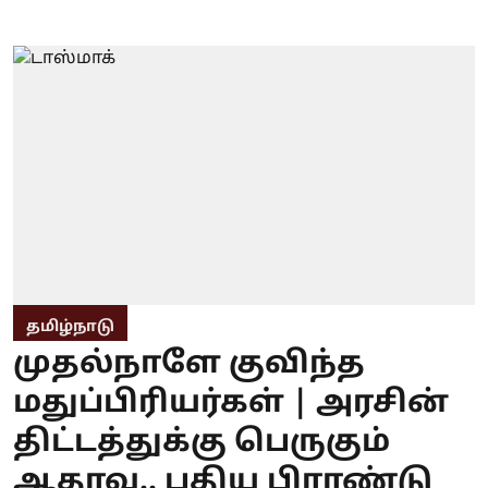
தமிழ்நாடு
முதல்நாளே குவிந்த
மதுப்பிரியர்கள் | அரசின்
திட்டத்துக்கு பெருகும்
ஆதரவு.. புதிய பிராண்டு