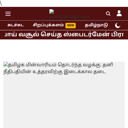
\
சுடச்சுட
சிறப்புக்களம்
தமிழ்நாடு
இந்
ய் வசூல் செய்த ஸ்பைடர்மேன் பிராண்ட் 