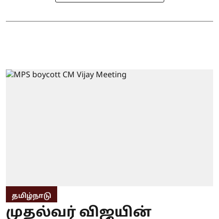
தமிழ்நாடு
முதல்வர் விஜயின்