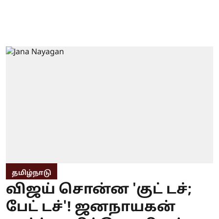
தமிழ்நாடு
விஜய் சொன்ன 'குட் டச்;
பேட் டச்'! ஜனநாயகன்