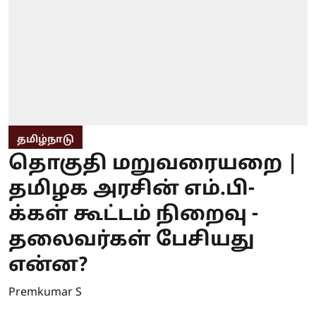
தமிழ்நாடு
தொகுதி மறுவரையறை |
தமிழக அரசின் எம்.பி-
க்கள் கூட்டம் நிறைவு -
தலைவர்கள் பேசியது
என்ன?
Premkumar S