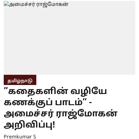
தமிழ்நாடு
”கதைகளின் வழியே
கணக்குப் பாடம்” -
அமைச்சர் ராஜ்மோகன்
அறிவிப்பு!
Premkumar S