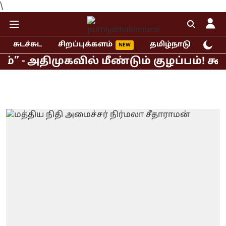
\
சுடச்சுட
சிறப்புக்களம்
தமிழ்நாடு
இந்
ிமுகவில் மீண்டும் குழப்பம்! கூட்டற