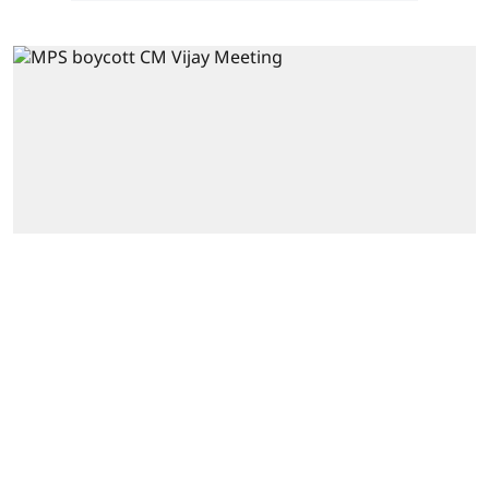
தமிழ்நாடு
முதல்வர் விஜயின்
அழைப்பு நிராகரிப்பு..
மெகா திட்டம் போடும்
தவெக.. திமுக -