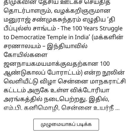
திமுகவின் தேசிய ஊடகச் செய்தித்
தொடர்பாளரும், வழக்கறிஞருமான
மனுராஜ் சண்முகசுந்தரம் எழுதிய ’தி
பீப்புல்ஸ் சாங்டம் - The 100 Years Struggle
to Democratize Temple in India’ (மக்களின்
சரணாலயம் – இந்தியாவில்
கோயில்களை
ஜனநாயகமயமாக்குவதற்கான 100
ஆண்டுகாலப் போராட்டம்) என்ற நூலின்
வெளியீட்டு விழா சென்னை மாநகராட்சி
கட்டடம் அருகே உள்ள விக்டோரியா
அரங்கத்தில் நடைபெற்றது. இதில்,
எம்.பி. கனிமொழி, சென்னை உயர்நீ ...
முழுமையாகப் படிக்க