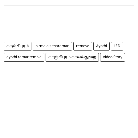
காஞ்சிபுரம்
nirmala sitharaman
remove
Ayothi
LED
ayothi ramar temple
காஞ்சிபுரம் காவல்துறை
Video Story