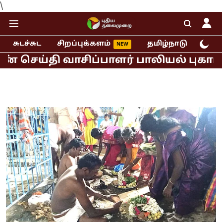
\
சுடச்சுட
சிறப்புக்களம்
தமிழ்நாடு
இந்
தி வாசிப்பாளர் பாலியல் புகார்!
முத