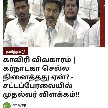
தமிழ்நாடு
காவிரி விவகாரம் |
கர்நாடகா செல்ல
நினைத்தது ஏன்? -
சட்டப்பேரவையில்
முதல்வர் விளக்கம்!!
PT WEB