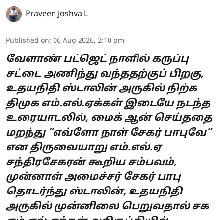
Praveen Joshva L
Published on
:
06 Aug 2026, 2:10 pm
வேளாண் பட்ஜெட் நாளில் கருப்பு
சட்டை அணிந்து வந்ததற்குப் பிறகு,
உதயநிதி ஸ்டாலின் அருகில் நிற்க
திமுக எம்.எல்.ஏக்கள் இடையே நடந்த
உரையாடலில், மைக் ஆன் செய்ததை
மறந்து “எவ்ளோ நாள் சேகர் பாபுவே”
என திருவையாறு எம்.எல்.ஏ
சந்திரசேகரன் கூறிய சம்பவம்,
முன்னாள் அமைச்சர் சேகர் பாபு
தொடர்ந்து ஸ்டாலின், உதயநிதி
அருகில் முன்னிலை பெறுவதால் சக