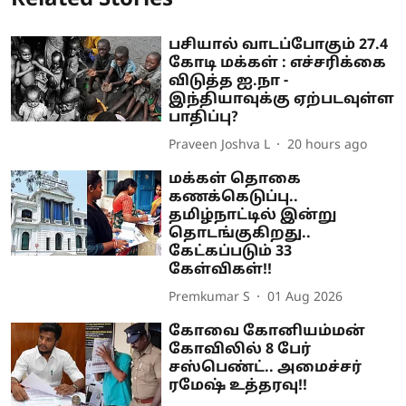
Related Stories
பசியால் வாடப்போகும் 27.4
கோடி மக்கள் : எச்சரிக்கை
விடுத்த ஐ.நா -
இந்தியாவுக்கு ஏற்படவுள்ள
பாதிப்பு?
Praveen Joshva L
20 hours ago
மக்கள் தொகை
கணக்கெடுப்பு..
தமிழ்நாட்டில் இன்று
தொடங்குகிறது..
கேட்கப்படும் 33
கேள்விகள்!!
Premkumar S
01 Aug 2026
கோவை கோனியம்மன்
கோவிலில் 8 பேர்
சஸ்பெண்ட்.. அமைச்சர்
ரமேஷ் உத்தரவு!!