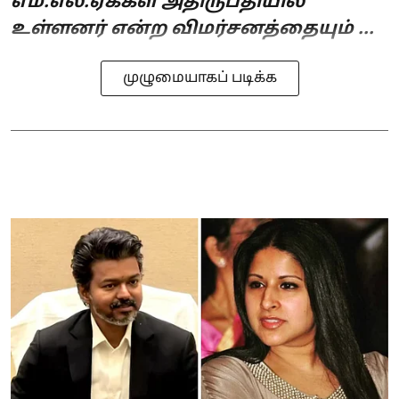
எம்.எல்.ஏக்கள் அதிருப்தியில்
உள்ளனர் என்ற விமர்சனத்தையும் ...
முழுமையாகப் படிக்க