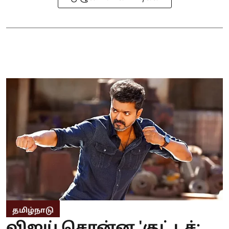
தமிழ்நாடு
விஜய் சொன்ன 'குட் டச்;