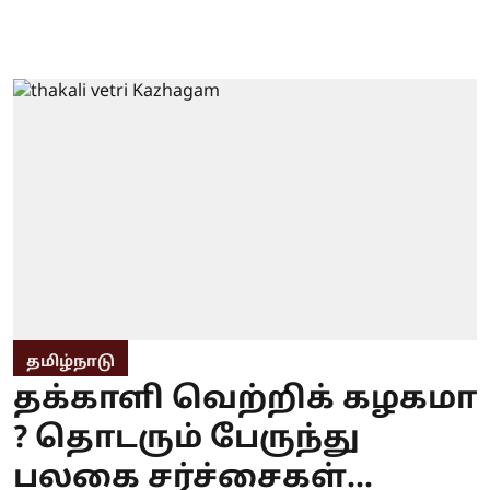
தமிழ்நாடு
தக்காளி வெற்றிக் கழகமா
? தொடரும் பேருந்து
பலகை சர்ச்சைகள்...