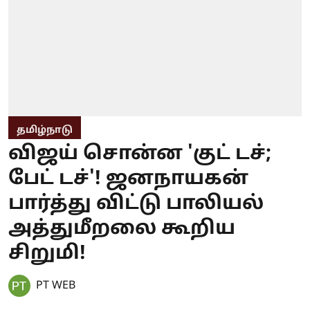
தமிழ்நாடு
விஜய் சொன்ன 'குட் டச்;
பேட் டச்'! ஜனநாயகன்
பார்த்து விட்டு பாலியல்
அத்துமீறலை கூறிய
சிறுமி!
PT WEB