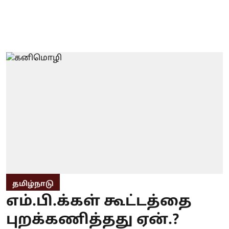
தமிழ்நாடு
எம்.பி.க்கள் கூட்டத்தை
புறக்கணித்தது ஏன்.?