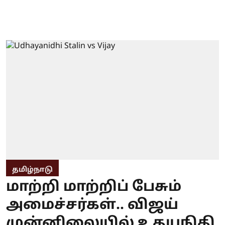
தமிழ்நாடு
மாற்றி மாற்றிப் பேசும்
அமைச்சர்கள்.. விஜய்
முன்னிலையில் உதயநிதி