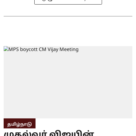
தமிழ்நாடு
முதல்வர் விஜயின்