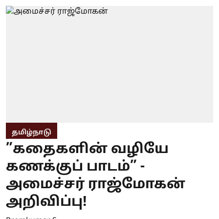
தமிழ்நாடு
”கதைகளின் வழியே
கணக்குப் பாடம்” -
அமைச்சர் ராஜ்மோகன்
அறிவிப்பு!