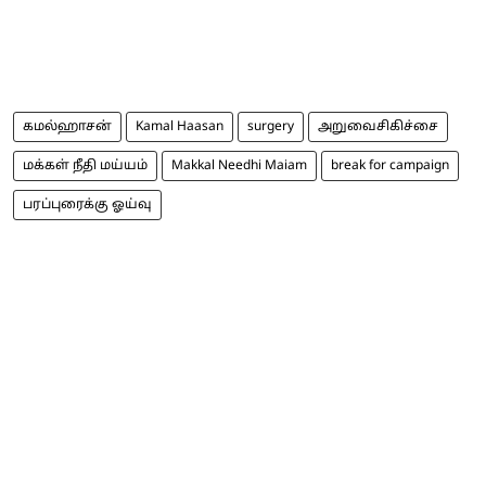
கமல்ஹாசன்
Kamal Haasan
surgery
அறுவைசிகிச்சை
மக்கள் நீதி மய்யம்
Makkal Needhi Maiam
break for campaign
பரப்புரைக்கு ஓய்வு