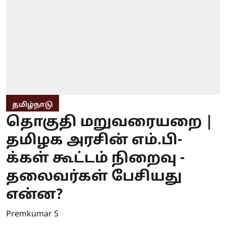
தமிழ்நாடு
தொகுதி மறுவரையறை |
தமிழக அரசின் எம்.பி-
க்கள் கூட்டம் நிறைவு -
தலைவர்கள் பேசியது
என்ன?
Premkumar S