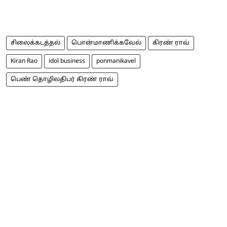
சிலைக்கடத்தல்
பொன்மாணிக்கவேல்
கிரண் ராவ்
Kiran Rao
idol business
ponmanikavel
பெண் தொழிலதிபர் கிரண் ராவ்