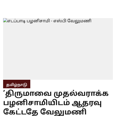
தமிழ்நாடு
’திருமாவை முதல்வராக்க
பழனிசாமியிடம் ஆதரவு
கேட்டதே வேலுமணி