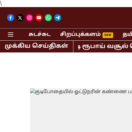
\
சுடச்சுட
சிறப்புக்களம்
தம
முக்கிய செய்திகள்
ில் மட்டும் 400 கோடி ரூபாய் வசூல் செ