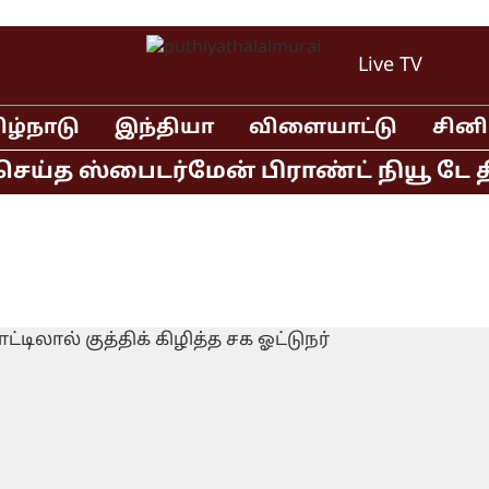
Live TV
ிழ்நாடு
இந்தியா
விளையாட்டு
சின
ய்த ஸ்பைடர்மேன் பிராண்ட் நியூ டே திர