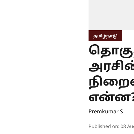
தமிழ்நாடு
தொகு
அரசின்
நிறைவ
என்ன
Premkumar S
Published on
:
08 Au