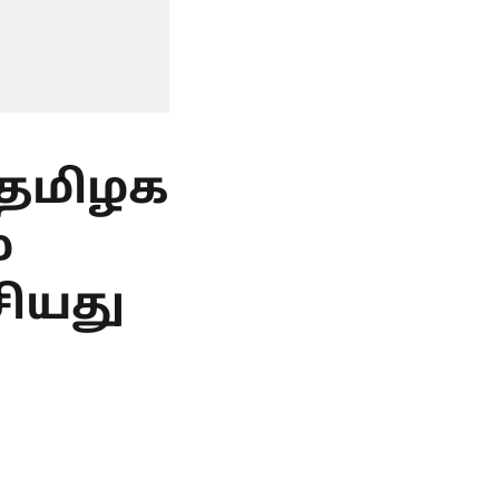
தமிழக
்
சியது