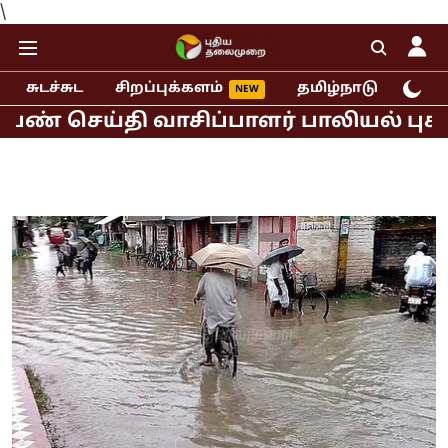
\
சுடச்சுட
சிறப்புக்களம்
தமிழ்நாடு
இந்
ய்தி வாசிப்பாளர் பாலியல் புகார்!
மு