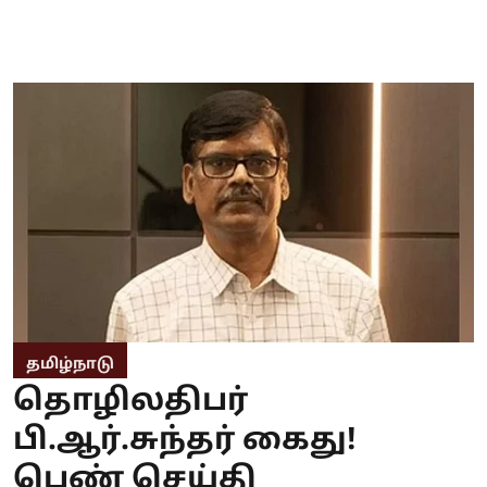
தமிழ்நாடு
தொழிலதிபர்
பி.ஆர்.சுந்தர் கைது!
பெண் செய்தி