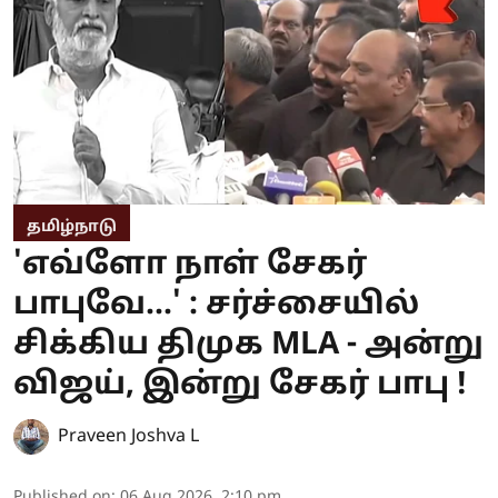
தமிழ்நாடு
'எவ்ளோ நாள் சேகர்
பாபுவே...' : சர்ச்சையில்
சிக்கிய திமுக MLA - அன்று
விஜய், இன்று சேகர் பாபு !
Praveen Joshva L
Published on
:
06 Aug 2026, 2:10 pm