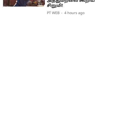
அத்துமீறலை கூறிய
சிறுமி!
PT WEB
4 hours ago