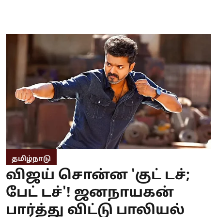
தமிழ்நாடு
விஜய் சொன்ன 'குட் டச்;
பேட் டச்'! ஜனநாயகன்
பார்த்து விட்டு பாலியல்