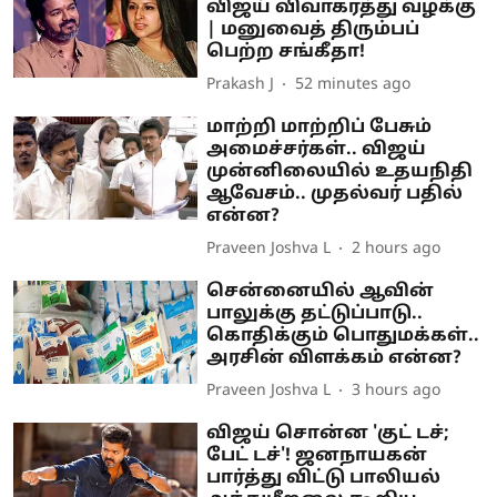
விஜய் விவாகரத்து வழக்கு
| மனுவைத் திரும்பப்
பெற்ற சங்கீதா!
Prakash J
52 minutes ago
மாற்றி மாற்றிப் பேசும்
அமைச்சர்கள்.. விஜய்
முன்னிலையில் உதயநிதி
ஆவேசம்.. முதல்வர் பதில்
என்ன?
Praveen Joshva L
2 hours ago
சென்னையில் ஆவின்
பாலுக்கு தட்டுப்பாடு..
கொதிக்கும் பொதுமக்கள்..
அரசின் விளக்கம் என்ன?
Praveen Joshva L
3 hours ago
விஜய் சொன்ன 'குட் டச்;
பேட் டச்'! ஜனநாயகன்
பார்த்து விட்டு பாலியல்