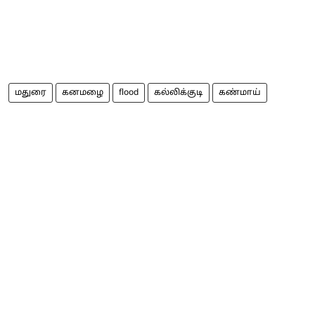
மதுரை
கனமழை
flood
கல்லிக்குடி
கண்மாய்