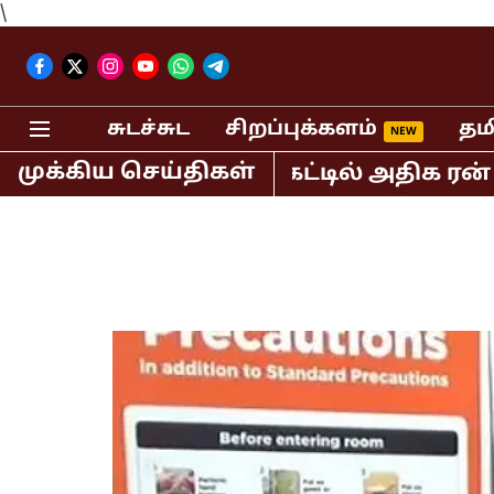
\
சுடச்சுட
சிறப்புக்களம்
தம
முக்கிய செய்திகள்
்த டி20 கிரிக்கெட்டில் அதிக ரன் குவித