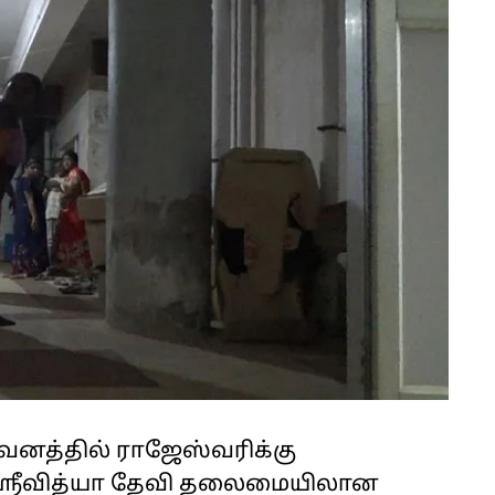
வனத்தில் ராஜேஸ்வரிக்கு
 ஸ்ரீவித்யா தேவி தலைமையிலான