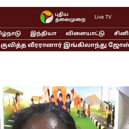
Live TV
ிழ்நாடு
இந்தியா
விளையாட்டு
சின
்த வீரரானார் இங்கிலாந்து ஜோஸ் பட்லர் 