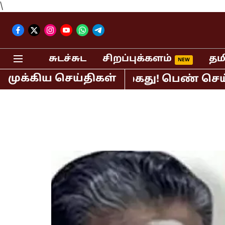
\
சுடச்சுட
சிறப்புக்களம்
தம
முக்கிய செய்திகள்
 பி.ஆர்.சுந்தர் கைது! பெண் செய்தி வா