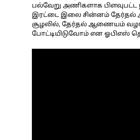
பல்வேறு அணிகளாக பிளவுபட்ட ந
இரட்டை இலை சின்னம் தேர்தல்
சூழலில், தேர்தல் ஆணையம் வழங்க
போட்டியிடுவோம் என ஓபிஎஸ் தெர