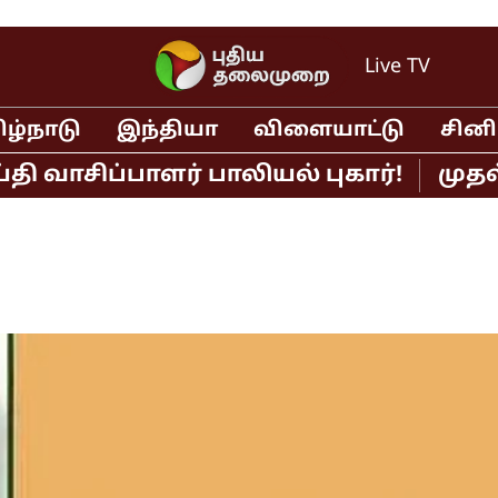
Live TV
ிழ்நாடு
இந்தியா
விளையாட்டு
சின
சிப்பாளர் பாலியல் புகார்!
முதல்வர்