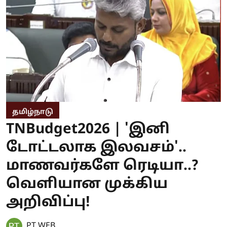
தமிழ்நாடு
TNBudget2026 | 'இனி
டோட்டலாக இலவசம்'..
மாணவர்களே ரெடியா..?
வெளியான முக்கிய
அறிவிப்பு!
PT WEB