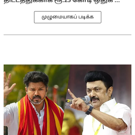
திட்டத்துக்காக ரூ.25 கோடி ஒதுக் ...
முழுமையாகப் படிக்க