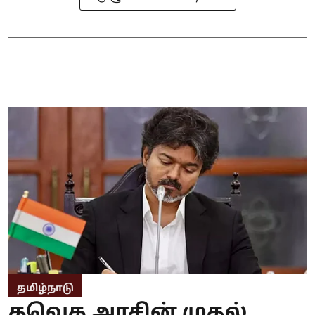
தமிழ்நாடு
தவெக அரசின் முதல்