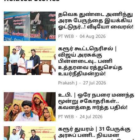
தவெக துண்டை அணிந்து
அரசு பேருந்தை இயக்கிய
ஓட்டுநர்..! வீடியோ வைரல்!
PT WEB
04 Aug 2026
கரூர் கூட்டநெரிசல் |
விஜய் அரசுக்கு
பின்னடைவு.. பணி
உத்தரவை ரத்துசெய்த
உயர்நீதிமன்றம்!
Prakash J
27 Jul 2026
உ.பி. | ஒரே நபரை மணந்த
மூன்று சகோதரிகள்..
கவனத்தை ஈர்த்த பதில்!
PT WEB
24 Jul 2026
கரூர் துயரம் | 31 பேருக்கு
அரசுப் பணி.. நியமன