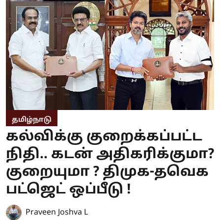
தமிழ்நாடு
கல்விக்கு குறைக்கப்பட்ட
நிதி.. கடன் அதிகரிக்குமா?
குறையுமா ? திமுக-தவெக
பட்ஜெட் ஒப்பீடு !
Praveen Joshva L