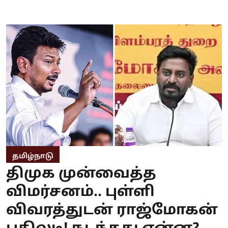
தமிழ்நாடு
திமுக முன்வைத்த
விமர்சனம்.. புள்ளி
விவரத்துடன் ராஜ்மோகன்