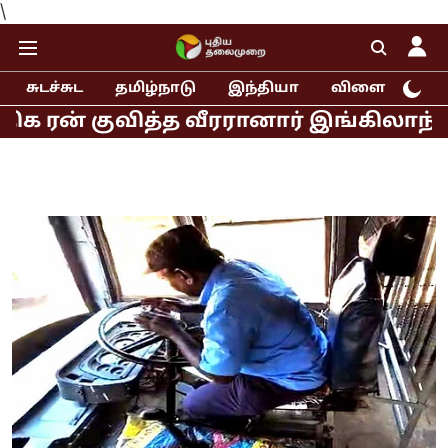
\
சுடச்சுட
தமிழ்நாடு
இந்தியா
விளையாட்டு
் குவித்த வீரரானார் இங்கிலாந்து ஜோஸ் 