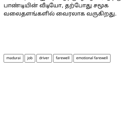
பாண்டியின் வீடியோ, தற்போது சமூக
வலைதளங்களில் வைரலாக வருகிறது.
madurai
job
driver
farewell
emotional farewell