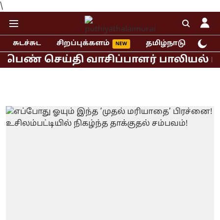
\
சுடச்சுட
சிறப்புக்களம்
தமிழ்நாடு
இந்
ண் செய்தி வாசிப்பாளர் பாலியல் புகார்