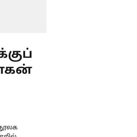
குப்
மோகன்
 நூலக