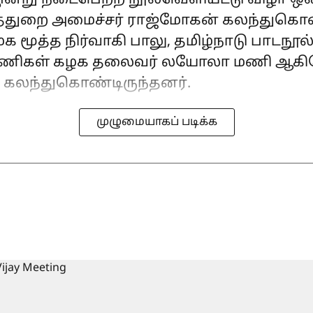
ன்று நடைபெற்ற நூல்வெளியீட்டு விழா ஒன
த்துறை அமைச்சர் ராஜ்மோகன் கலந்துகொண்
 மூத்த நிர்வாகி பாலு, தமிழ்நாடு பாடநூல்
பணிகள் கழக தலைவர் லயோலா மணி ஆகியோ
 கலந்துகொண்டிருந்தனர்.
முழுமையாகப் படிக்க