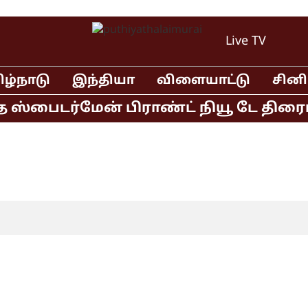
Live TV
ிழ்நாடு
இந்தியா
விளையாட்டு
சின
்பைடர்மேன் பிராண்ட் நியூ டே திரைப்பட