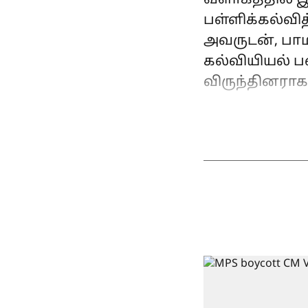
வளாகத்தில் இ
பள்ளிக்கல்வி
அவருடன், பாமக
கல்வியியல் 
விருந்தினராக