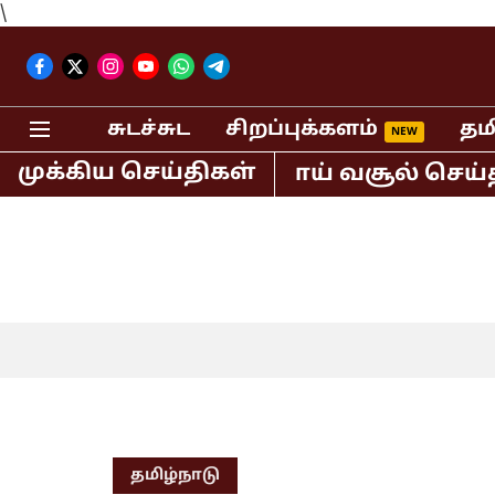
\
சுடச்சுட
சிறப்புக்களம்
தம
முக்கிய செய்திகள்
ட்டும் 400 கோடி ரூபாய் வசூல் செய்த ஸ
தமிழ்நாடு