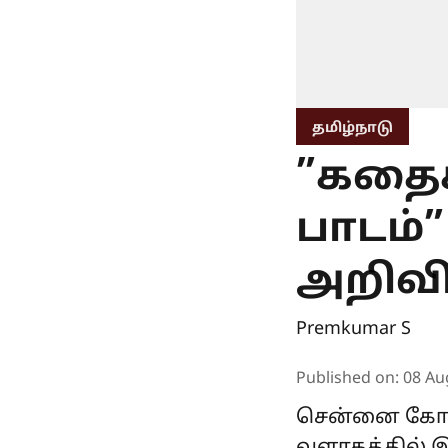
தமிழ்நாடு
”கதைக
பாடம்
அறிவிப
Premkumar S
Published on
:
08 Au
சென்னை கோட்