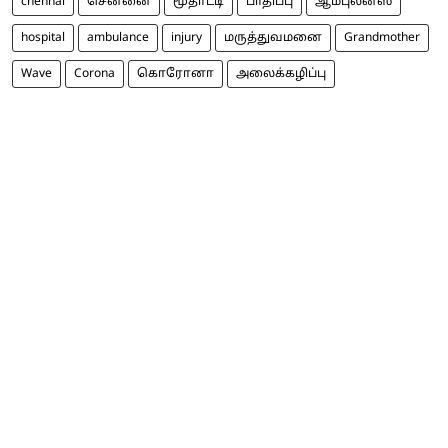
chennai
சென்னை
மூதாட்டி
பாதிப்பு
ஆம்புலன்ஸ்
hospital
ambulance
injury
மருத்துவமனை
Grandmother
Wave
Corona
கொரோனா
அலைக்கழிப்பு