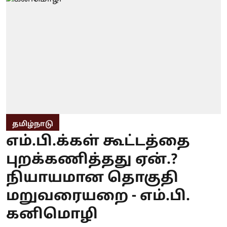
தமிழ்நாடு
எம்.பி.க்கள் கூட்டத்தை
புறக்கணித்தது ஏன்.?
நியாயமான தொகுதி
மறுவரையறை - எம்.பி.
கனிமொழி