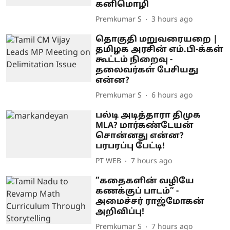
கனிமொழி
Premkumar S
3 hours ago
தொகுதி மறுவரையறை |
தமிழக அரசின் எம்.பி-க்கள்
கூட்டம் நிறைவு -
தலைவர்கள் பேசியது
என்ன?
Premkumar S
6 hours ago
பல்டி அடித்தாரா திமுக
MLA? மார்கண்டேயன்
சொன்னது என்ன?
பரபரப்பு பேட்டி!
PT WEB
7 hours ago
”கதைகளின் வழியே
கணக்குப் பாடம்” -
அமைச்சர் ராஜ்மோகன்
அறிவிப்பு!
Premkumar S
7 hours ago