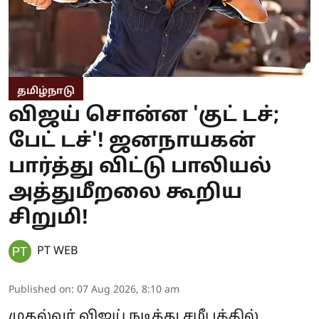
தமிழ்நாடு
விஜய் சொன்ன 'குட் டச்;
பேட் டச்'! ஜனநாயகன்
பார்த்து விட்டு பாலியல்
அத்துமீறலை கூறிய
சிறுமி!
PT WEB
Published on
:
07 Aug 2026, 8:10 am
முதல்வர் விஜய் நடித்து சமீபத்தில்