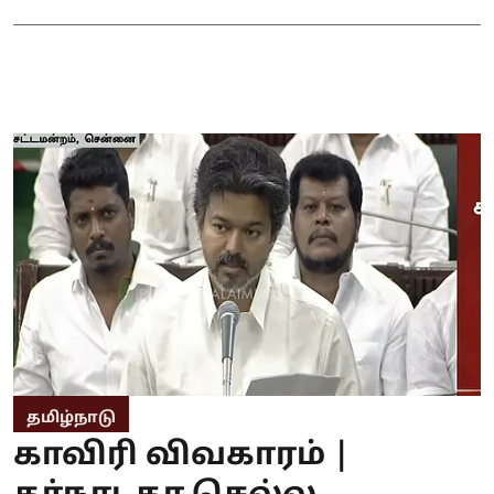
தமிழ்நாடு
காவிரி விவகாரம் |