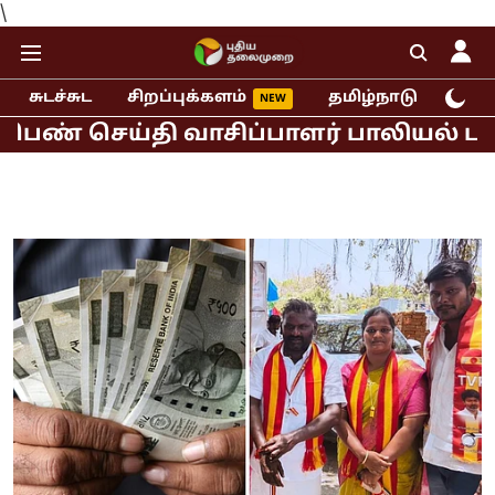
\
சுடச்சுட
சிறப்புக்களம்
தமிழ்நாடு
இந்
ய்தி வாசிப்பாளர் பாலியல் புகார்!
ம