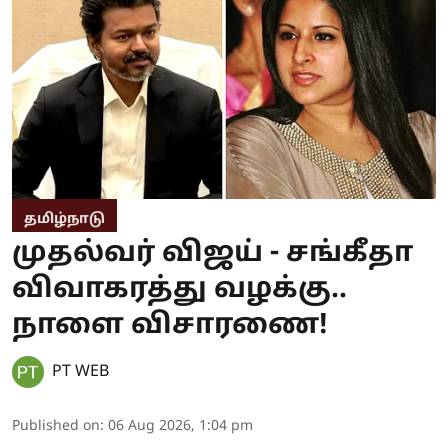
தமிழ்நாடு
முதல்வர் விஜய் - சங்கீதா
விவாகரத்து வழக்கு..
நாளை விசாரணை!
PT WEB
Published on
:
06 Aug 2026, 1:04 pm