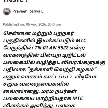
TNSTC !
Praveen Joshva L
Published on
:
06 Aug 2026, 3:40 pm
சென்னை மற்றும் புறநகர்
பகுதிகளில் இயக்கப்படும் MTC
பேருந்தின் TN-01 AN 5522 என்ற
வாகனத்தின் பின்புற டிஜிட்டல்
பலகையில் வழித்தட விவரங்களுக்கு
பதிலாக “தக்காளி வெற்றி கழகம்”
எனும் வாசகம் காட்டப்பட்ட வீடியோ
சமூக வலைதளங்களில்
வைரலானது. மர்ம நபர்கள்
பலகையை மாற்றியதாக MTC
விளக்கம் அளித்து, பலகை