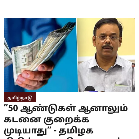
தமிழ்நாடு
”50 ஆண்டுகள் ஆனாலும்
கடனை குறைக்க
முடியாது” - தமிழக