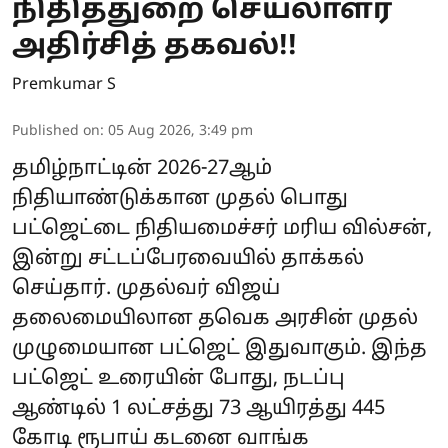
நிதித்துறை செயலாளர்
அதிர்சித் தகவல்!!
Premkumar S
Published on
:
05 Aug 2026, 3:49 pm
தமிழ்நாட்டின் 2026-27ஆம்
நிதியாண்டுக்கான முதல் பொது
பட்ஜெட்டை நிதியமைச்சர் மரிய வில்சன்,
இன்று சட்டப்பேரவையில் தாக்கல்
செய்தார். முதல்வர் விஜய்
தலைமையிலான தவெக அரசின் முதல்
முழுமையான பட்ஜெட் இதுவாகும். இந்த
பட்ஜெட் உரையின் போது, நடப்பு
ஆண்டில் 1 லட்சத்து 73 ஆயிரத்து 445
கோடி ரூபாய் கடனை வாங்க