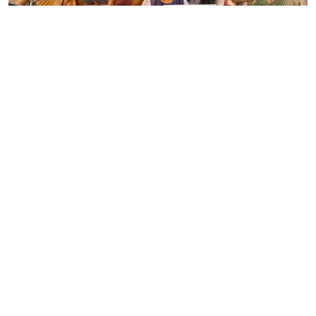
தமிழ்நாடு
’தங்கம்’ மழையில்
தமிழ்நாடு.. பெண்களுக்கு
மெகா ஜாக்பாட்..
ஒவ்வொரு வீட்டுக்கும்
சர்ப்ரைஸ்!
Prakash J
Published on
:
05 Aug 2026, 7:16 am
2026-27ஆம் நிதியாண்டுக்கான தமிழக
அரசின் பொது பட்ஜெட்டை நிதியமைச்சர்
மரிய வில்சன் இன்று அறிவித்தார்.