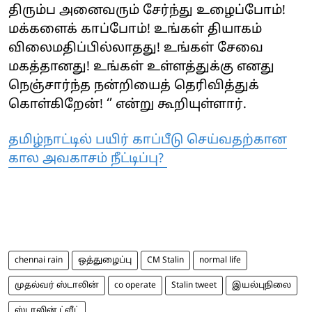
திரும்ப அனைவரும் சேர்ந்து உழைப்போம்!
மக்களைக் காப்போம்! உங்கள் தியாகம்
விலைமதிப்பில்லாதது! உங்கள் சேவை
மகத்தானது! உங்கள் உள்ளத்துக்கு எனது
நெஞ்சார்ந்த நன்றியைத் தெரிவித்துக்
கொள்கிறேன்! ‘’ என்று கூறியுள்ளார்.
தமிழ்நாட்டில் பயிர் காப்பீடு செய்வதற்கான
கால அவகாசம் நீட்டிப்பு?
chennai rain
ஒத்துழைப்பு
CM Stalin
normal life
முதல்வர் ஸ்டாலின்
co operate
Stalin tweet
இயல்புநிலை
ஸ்டாலின் ட்வீட்