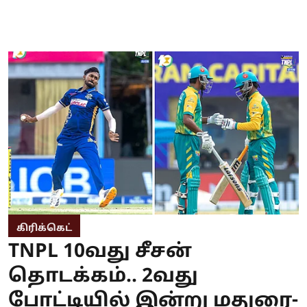
கிரிக்கெட்
TNPL 10வது சீசன்
தொடக்கம்.. 2வது
போட்டியில் இன்று மதுரை-