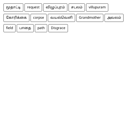
மூதாட்டி
request
விழுப்புரம்
சடலம்
villupuram
கோரிக்கை
corpse
வயல்வெளி
Grandmother
அவலம்
field
பாதை
path
Disgrace