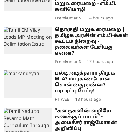
மறுவரையறை - எம்.பி.
கனிமொழி
Premkumar S
14 hours ago
தொகுதி மறுவரையறை |
தமிழக அரசின் எம்.பி-க்கள்
கூட்டம் நிறைவு -
தலைவர்கள் பேசியது
என்ன?
Premkumar S
17 hours ago
பல்டி அடித்தாரா திமுக
MLA? மார்கண்டேயன்
சொன்னது என்ன?
பரபரப்பு பேட்டி!
PT WEB
18 hours ago
”கதைகளின் வழியே
கணக்குப் பாடம்” -
அமைச்சர் ராஜ்மோகன்
அறிவிப்பு!