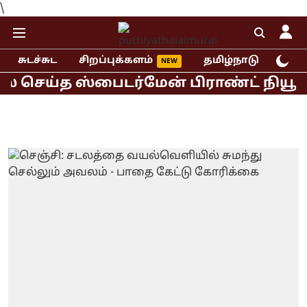
\
சுடச்சுட
சிறப்புக்களம்
தமிழ்நாடு
இந்
செய்த ஸ்பைடர்மேன் பிராண்ட் நியூ டே த