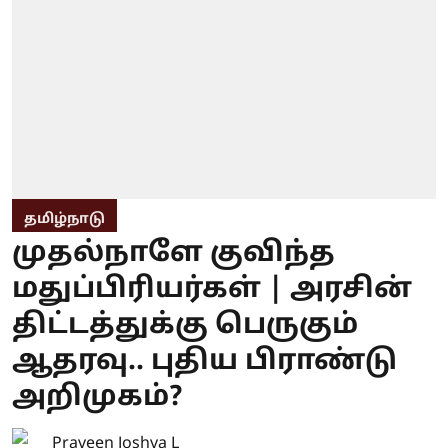
தமிழ்நாடு
முதல்நாளே குவிந்த
மதுப்பிரியர்கள் | அரசின்
திட்டத்துக்கு பெருகும்
ஆதரவு.. புதிய பிராண்டு
அறிமுகம்?
Praveen Joshva L