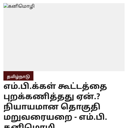
தமிழ்நாடு
எம்.பி.க்கள் கூட்டத்தை
புறக்கணித்தது ஏன்.?
நியாயமான தொகுதி
மறுவரையறை - எம்.பி.