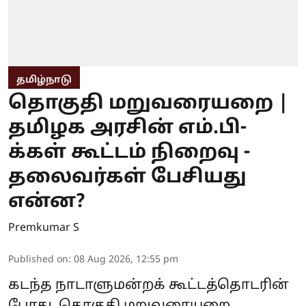
தமிழ்நாடு
தொகுதி மறுவரையறை |
தமிழக அரசின் எம்.பி-
க்கள் கூட்டம் நிறைவு -
தலைவர்கள் பேசியது
என்ன?
Premkumar S
Published on
:
08 Aug 2026, 12:55 pm
கடந்த நாடாளுமன்றக் கூட்டத்தொடரின்
போது, தொகுதி மறுவரையறை