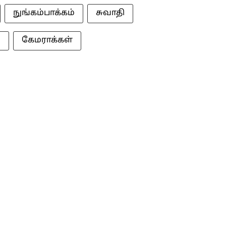
நுங்கம்பாக்கம்
சுவாதி
‌
கேமராக்கள்