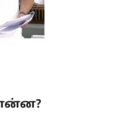
 என்ன?