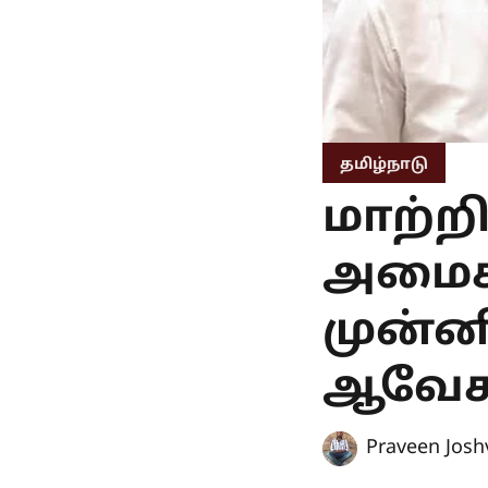
தமிழ்நாடு
மாற்றி
அமைச்
முன்ன
ஆவேசம
Praveen Josh