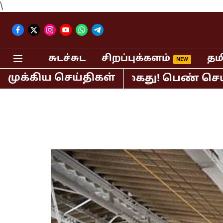
\
சுடச்சுட
சிறப்புக்களம்
தம
முக்கிய செய்திகள்
பி.ஆர்.சுந்தர் கைது! பெண் செய்தி வாச