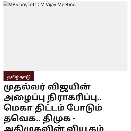
தமிழ்நாடு
முதல்வர் விஜயின்
அழைப்பு நிராகரிப்பு..
மெகா திட்டம் போடும்
தவெக.. திமுக -
அதிமுகவின் வியூகம்