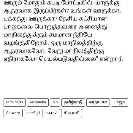
ஊரும் மோதும் கபடி போட்டியில், யாருக்கு
ஆதரவாக இருப்பீர்கள்? உங்கள் ஊருக்கா.
பக்கத்து ஊருக்கா? தேசிய கட்சியான
பாஜகவை பொறுத்தவரை அனைத்து
மாநிலத்துக்கும் சமமான நீதியே
வழங்குகிறோம். ஒரு மாநிலத்திற்கு
ஆதரவாகவோ, வேறு மாநிலத்திற்கு
எதிராகவோ செயல்படுவதில்லை" என்றார்.
tamilnadu
karnataka
bjp
தமிழ்நாடு
கர்நாடகா
பாஜக
Cauvery
காவிரி
c.t.ravi
சி.டி.ரவி