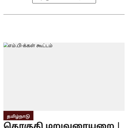
தமிழ்நாடு
தொகுதி மறுவரையறை |