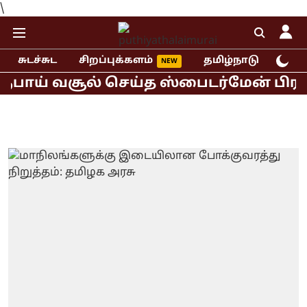
\
சுடச்சுட
சிறப்புக்களம்
தமிழ்நாடு
இந்
ாய் வசூல் செய்த ஸ்பைடர்மேன் பிராண்ட்