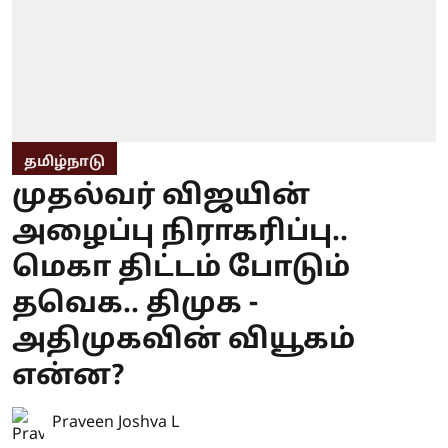
தமிழ்நாடு
முதல்வர் விஜயின்
அழைப்பு நிராகரிப்பு..
மெகா திட்டம் போடும்
தவெக.. திமுக -
அதிமுகவின் வியூகம்
என்ன?
Praveen Joshva L