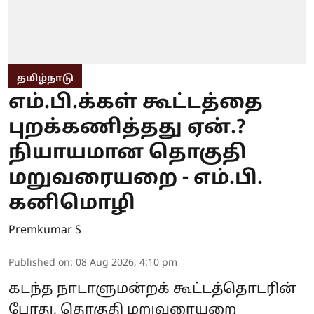
தமிழ்நாடு
எம்.பி.க்கள் கூட்டத்தை
புறக்கணித்தது ஏன்.?
நியாயமான தொகுதி
மறுவரையறை - எம்.பி.
கனிமொழி
Premkumar S
Published on
:
08 Aug 2026, 4:10 pm
கடந்த நாடாளுமன்றக் கூட்டத்தொடரின்
போது, தொகுதி மறுவரையறை