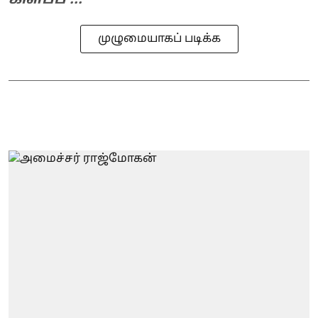
கிளப்ப ...
முழுமையாகப் படிக்க