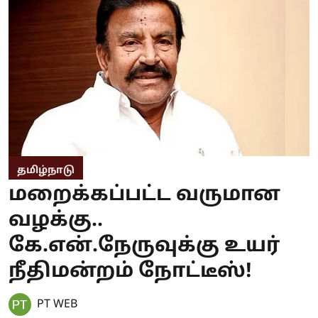
தமிழ்நாடு
மறைக்கப்பட்ட வருமான
வழக்கு..
கே.என்.நேருவுக்கு உயர்
நீதிமன்றம் நோட்டீஸ்!
PT WEB