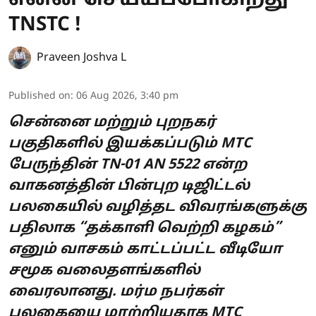
TNSTC !
Praveen Joshva L
Published on
:
06 Aug 2026, 3:40 pm
சென்னை மற்றும் புறநகர்
பகுதிகளில் இயக்கப்படும் MTC
பேருந்தின் TN-01 AN 5522 என்ற
வாகனத்தின் பின்புற டிஜிட்டல்
பலகையில் வழித்தட விவரங்களுக்கு
பதிலாக “தக்காளி வெற்றி கழகம்”
எனும் வாசகம் காட்டப்பட்ட வீடியோ
சமூக வலைதளங்களில்
வைரலானது. மர்ம நபர்கள்
பலகையை மாற்றியதாக MTC