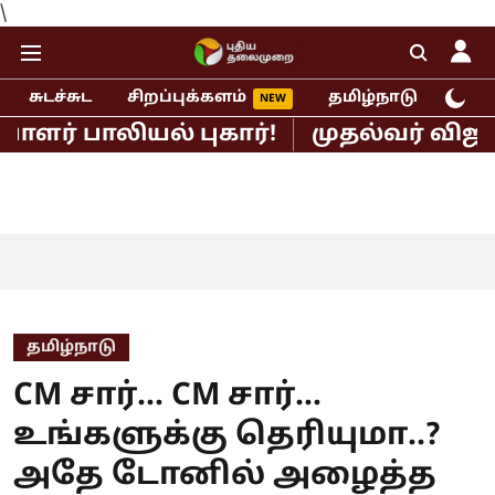
\
சுடச்சுட
சிறப்புக்களம்
தமிழ்நாடு
இந்
ாலியல் புகார்!
முதல்வர் விஜய் - சங
தமிழ்நாடு
CM சார்… CM சார்…
உங்களுக்கு தெரியுமா..?
அதே டோனில் அழைத்த