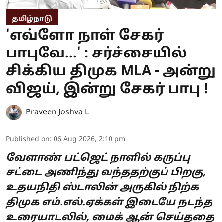
தமிழ்நாடு
'எவ்ளோ நாள் சேகர்
பாபுவே...' : சர்ச்சையில்
சிக்கிய திமுக MLA - அன்று
விஜய், இன்று சேகர் பாபு !
Praveen Joshva L
Published on
:
06 Aug 2026, 2:10 pm
வேளாண் பட்ஜெட் நாளில் கருப்பு
சட்டை அணிந்து வந்ததற்குப் பிறகு,
உதயநிதி ஸ்டாலின் அருகில் நிற்க
திமுக எம்.எல்.ஏக்கள் இடையே நடந்த
உரையாடலில், மைக் ஆன் செய்ததை