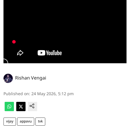
Rishan Vengai
Published on
:
24 May 2026, 5:12 pm
vijay
appavu
tvk