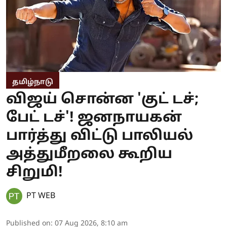
தமிழ்நாடு
விஜய் சொன்ன 'குட் டச்;
பேட் டச்'! ஜனநாயகன்
பார்த்து விட்டு பாலியல்
அத்துமீறலை கூறிய
சிறுமி!
PT WEB
Published on
:
07 Aug 2026, 8:10 am