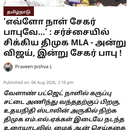
தமிழ்நாடு
'எவ்ளோ நாள் சேகர்
பாபுவே...' : சர்ச்சையில்
சிக்கிய திமுக MLA - அன்று
விஜய், இன்று சேகர் பாபு !
Praveen Joshva L
Published on
:
06 Aug 2026, 2:10 pm
வேளாண் பட்ஜெட் நாளில் கருப்பு
சட்டை அணிந்து வந்ததற்குப் பிறகு,
உதயநிதி ஸ்டாலின் அருகில் நிற்க
திமுக எம்.எல்.ஏக்கள் இடையே நடந்த
உரையாடலில், மைக் ஆன் செய்ததை