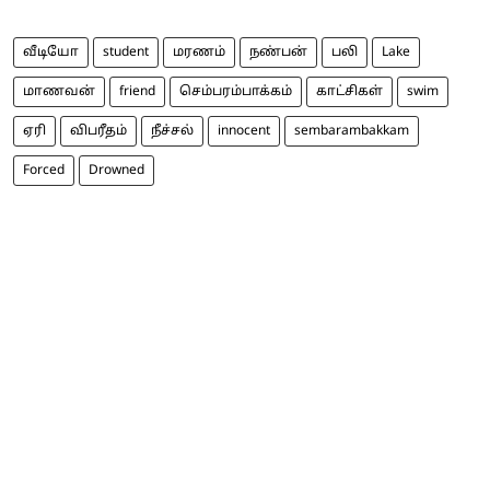
வீடியோ
student
மரணம்
நண்பன்
பலி
Lake
மாணவன்
friend
செம்பரம்பாக்கம்
காட்சிகள்
swim
ஏரி
விபரீதம்
நீச்சல்
innocent
sembarambakkam
Forced
Drowned