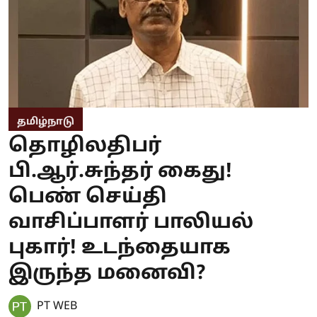
தமிழ்நாடு
தொழிலதிபர்
பி.ஆர்.சுந்தர் கைது!
பெண் செய்தி
வாசிப்பாளர் பாலியல்
புகார்! உடந்தையாக
இருந்த மனைவி?
PT WEB