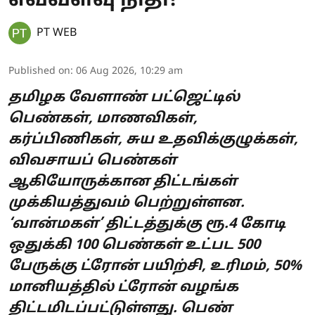
எவ்வளவு நிதி?
PT WEB
Published on
:
06 Aug 2026, 10:29 am
தமிழக வேளாண் பட்ஜெட்டில்
பெண்கள், மாணவிகள்,
கர்ப்பிணிகள், சுய உதவிக்குழுக்கள்,
விவசாயப் பெண்கள்
ஆகியோருக்கான திட்டங்கள்
முக்கியத்துவம் பெற்றுள்ளன.
‘வான்மகள்’ திட்டத்துக்கு ரூ.4 கோடி
ஒதுக்கி 100 பெண்கள் உட்பட 500
பேருக்கு ட்ரோன் பயிற்சி, உரிமம், 50%
மானியத்தில் ட்ரோன் வழங்க
திட்டமிடப்பட்டுள்ளது. பெண்