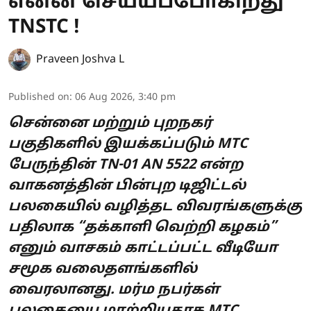
என்ன செய்யப்போகிறது
TNSTC !
Praveen Joshva L
Published on
:
06 Aug 2026, 3:40 pm
சென்னை மற்றும் புறநகர்
பகுதிகளில் இயக்கப்படும் MTC
பேருந்தின் TN-01 AN 5522 என்ற
வாகனத்தின் பின்புற டிஜிட்டல்
பலகையில் வழித்தட விவரங்களுக்கு
பதிலாக “தக்காளி வெற்றி கழகம்”
எனும் வாசகம் காட்டப்பட்ட வீடியோ
சமூக வலைதளங்களில்
வைரலானது. மர்ம நபர்கள்
பலகையை மாற்றியதாக MTC