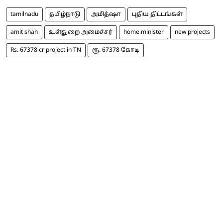
tamilnadu
தமிழ்நாடு
அமித்ஷா
புதிய திட்டங்கள்
amit shah
உள்துறை அமைச்சர்
home minister
new projects
Rs. 67378 cr project in TN
ரூ. 67378 கோடி