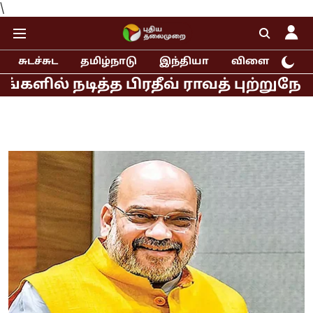
\
சுடச்சுட
தமிழ்நாடு
இந்தியா
விளையாட்டு
நடித்த பிரதீவ் ராவத் புற்றுநோய் பாத