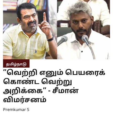
தமிழ்நாடு
”வெற்றி எனும் பெயரைக்
கொண்ட வெற்று
அறிக்கை” - சீமான்
விமர்சனம்
Premkumar S