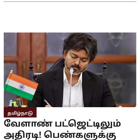
தமிழ்நாடு
வேளாண் பட்ஜெட்டிலும்
அதிரடி! பெண்களுக்கு