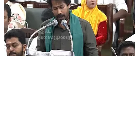
தமிழ்நாடு
தமிழக வேளாண் பட்ஜெட்
| சிறப்பு நிதி ஒதுக்கீடு
எதற்கு?
Prakash J
Published on
:
06 Aug 2026, 5:04 am