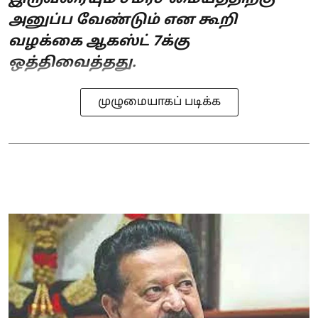
அனுப்ப வேண்டும் என கூறி
வழக்கை ஆகஸ்ட் 7க்கு
ஒத்திவைத்தது.
முழுமையாகப் படிக்க