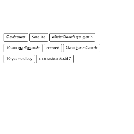
சென்னை
Satellite
விண்வெளி ஏவுதளம்
10 வயது சிறுவன்
created
செயற்கைகோள்
10-year-old boy
என்.எஸ்.எல்.வி 7