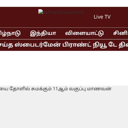
Live TV
ிழ்நாடு
இந்தியா
விளையாட்டு
சின
த ஸ்பைடர்மேன் பிராண்ட் நியூ டே திரைப