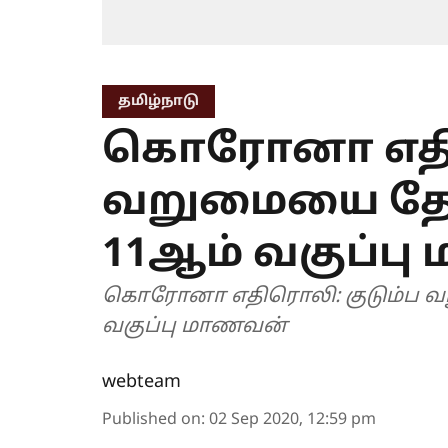
தமிழ்நாடு
கொரோனா எதிர
வறுமையை தோளி
11ஆம் வகுப்ப
கொரோனா எதிரொலி: குடும்ப வற
வகுப்பு மாணவன்
webteam
Published on
:
02 Sep 2020, 12:59 pm