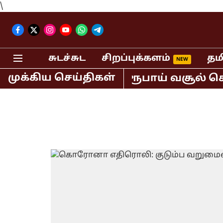
\
சுடச்சுட
சிறப்புக்களம்
தம
முக்கிய செய்திகள்
் மட்டும் 400 கோடி ரூபாய் வசூல் செய்