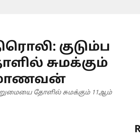
ொலி: குடும்ப
ல் சுமக்கும்
ு மாணவன்
ுமையை தோளில் சுமக்கும் 11ஆம்
R