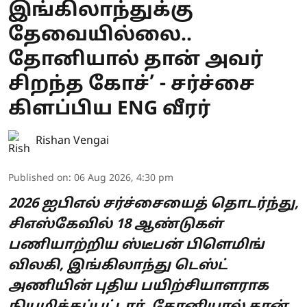
இங்கிலாந்துக்கு
தேவையில்லை..
தோனியால் தான் அவர்
சிறந்த கோச்’ - சர்ச்சை
கிளப்பிய ENG வீரர்
Rishan Vengai
Published on
:
06 Aug 2026, 4:30 pm
2026 ஐபிஎல் சர்ச்சையைத் தொடர்ந்து,
சிஎஸ்கேவில் 18 ஆண்டுகள்
பணியாற்றிய ஸ்டீபன் பிளெமிங்
விலகி, இங்கிலாந்து டெஸ்ட்
அணியின் புதிய பயிற்சியாளராக
நியமிக்கப்பட்டார். தோனியால் தான்