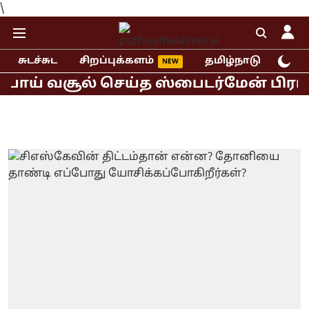
\
சுடச்சுட
சிறப்புக்களம்
தமிழ்நாடு
இந்
ய் வசூல் செய்த ஸ்பைடர்மேன் பிராண்ட் 