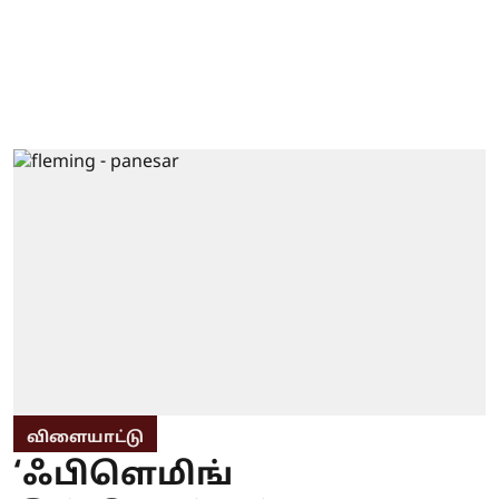
விளையாட்டு
‘ஃபிளெமிங்