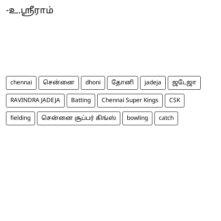
-உ.ஸ்ரீராம்
chennai
சென்னை
dhoni
தோனி
jadeja
ஜடேஜா
RAVINDRA JADEJA
Batting
Chennai Super Kings
CSK
fielding
சென்னை சூப்பர் கிங்ஸ்
bowling
catch