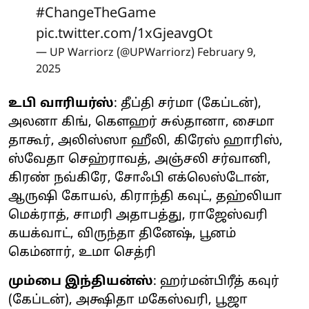
#ChangeTheGame
pic.twitter.com/1xGjeavgOt
— UP Warriorz (@UPWarriorz)
February 9,
2025
உபி வாரியர்ஸ்
: தீப்தி சர்மா (கேப்டன்),
அலனா கிங், கௌஹர் சுல்தானா, சைமா
தாகூர், அலிஸ்ஸா ஹீலி, கிரேஸ் ஹாரிஸ்,
ஸ்வேதா செஹ்ராவத், அஞ்சலி சர்வானி,
கிரண் நவ்கிரே, சோஃபி எக்லெஸ்டோன்,
ஆருஷி கோயல், கிராந்தி கவுட், தஹ்லியா
மெக்ராத், சாமரி அதாபத்து, ராஜேஸ்வரி
கயக்வாட், விருந்தா தினேஷ், பூனம்
கெம்னார், உமா செத்ரி
மும்பை இந்தியன்ஸ்
: ஹர்மன்பிரீத் கவுர்
(கேப்டன்), அக்ஷிதா மகேஸ்வரி, பூஜா