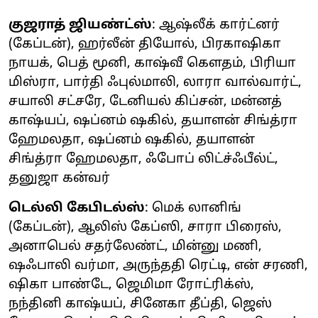
குஜராத் ஜியண்ட்ஸ்
: ஆஷ்லீக் கார்ட்னர்
(கேப்டன்), ஹர்லீன் தியோல், பிரகாஷிகா
நாயக், பெத் மூனி, காஷ்வீ கௌதம், பிரியா
மிஸ்ரா, பார்தி ஃபுல்மாலி, லாரா வால்வார்ட்,
சயாலி சட்சரே, டேனியல் கிப்சன், மன்னத்
காஷ்யப், ஷப்னம் ஷகில், தயாளன் சிங்த்ரா
ஹேமலதா, ஷப்னம் ஷகில், தயாளன்
சிங்த்ரா ஹேமலதா, ஃபோப் லிட்ச்ஃபீல்ட்,
தனுஜா கன்வர்
டெல்லி கேபிடல்ஸ்
: மெக் லானிங்
(கேப்டன்), ஆலிஸ் கேப்ஸி, சாரா பிரைஸ்,
அனாபெல் சதர்லேண்ட், மின்னு மணி,
ஷஃபாலி வர்மா, அருந்ததி ரெட்டி, என் சரணி,
ஷிகா பாண்டே, ஜெமிமா ரோட்ரிக்ஸ்,
நந்தினி காஷ்யப், சினேகா தீப்தி, ஜெஸ்