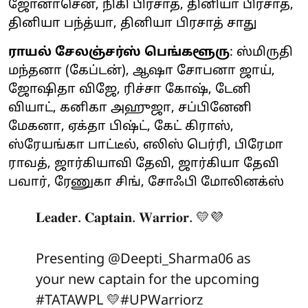
ஜோனாசென், நிகி பிரசாத், தினியா பிரசாத்,
தினியா பந்த்யா, தினியா பிரசாத் சாது
ராயல் சேலஞ்சர்ஸ் பெங்களூரு
: ஸ்மிருதி
மந்தனா (கேப்டன்), ஆஷா சோபனா ஜாய்,
ஜோஷிதா விஜே, ரிச்சா கோஷ், டேனி
வியாட், கனிகா அஹுஜா, சப்பினேனி
மேகனா, ஏக்தா பிஷ்ட், கேட் கிராஸ்,
ஸ்ரேயங்கா பாட்டீல், எலிஸ் பெர்ரி, பிரேமா
ராவத், ஜார்கியாவி தேவி, ஜார்கியா தேவி
பவார், ரேணுகா சிங், சோஃபி மோலினக்ஸ்
𝐋𝐞𝐚𝐝𝐞𝐫. 𝐂𝐚𝐩𝐭𝐚𝐢𝐧. 𝐖𝐚𝐫𝐫𝐢𝐨𝐫. 💛💜
Presenting
@Deepti_Sharma06
as
your new captain for the upcoming
#TATAWPL
💛
#UPWarriorz