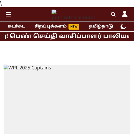
\
சுடச்சுட
சிறப்புக்களம்
தமிழ்நாடு
இந்
ெண் செய்தி வாசிப்பாளர் பாலியல் புகார