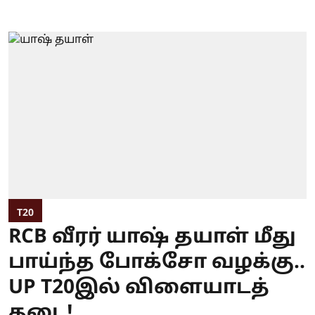
T20
RCB வீரர் யாஷ் தயாள் மீது
பாய்ந்த போக்சோ வழக்கு..
UP T20இல் விளையாடத்
தடை!