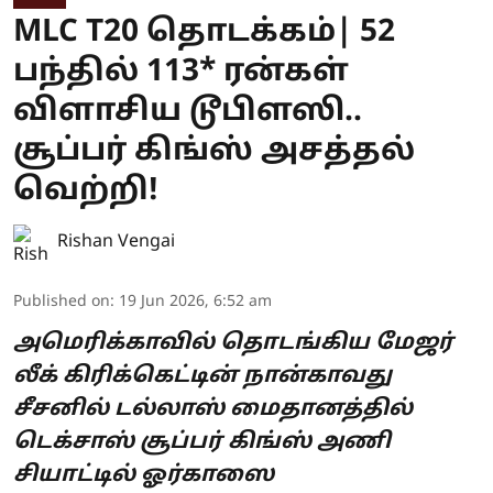
MLC T20 தொடக்கம்| 52
பந்தில் 113* ரன்கள்
விளாசிய டூபிளஸி..
சூப்பர் கிங்ஸ் அசத்தல்
வெற்றி!
Rishan Vengai
Published on
:
19 Jun 2026, 6:52 am
அமெரிக்காவில் தொடங்கிய மேஜர்
லீக் கிரிக்கெட்டின் நான்காவது
சீசனில் டல்லாஸ் மைதானத்தில்
டெக்சாஸ் சூப்பர் கிங்ஸ் அணி
சியாட்டில் ஓர்காஸை