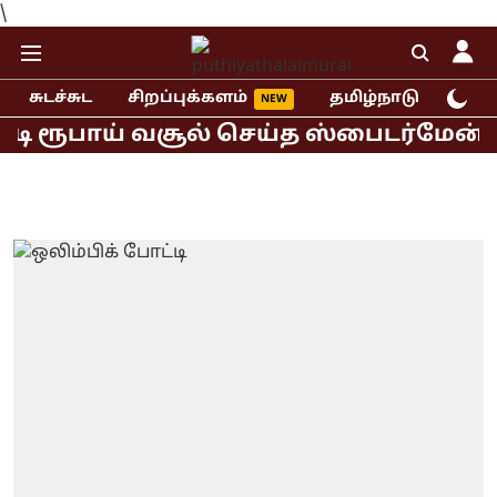
\
சுடச்சுட
சிறப்புக்களம்
தமிழ்நாடு
இந்
ரூபாய் வசூல் செய்த ஸ்பைடர்மேன் பிராண