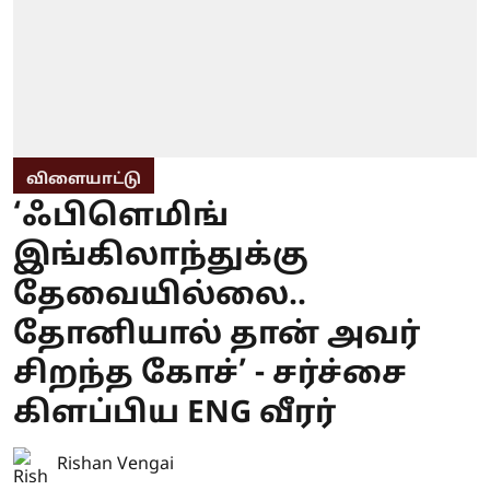
விளையாட்டு
‘ஃபிளெமிங்
இங்கிலாந்துக்கு
தேவையில்லை..
தோனியால் தான் அவர்
சிறந்த கோச்’ - சர்ச்சை
கிளப்பிய ENG வீரர்
Rishan Vengai