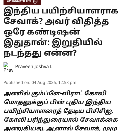
விளையாட்டு
இந்திய பயிற்சியாளராக
சேவாக்? அவர் விதித்த
ஒரே கண்டிஷன்
இதுதான்: இறுதியில்
நடந்தது என்ன?
Praveen Joshva L
Published on
:
04 Aug 2026, 12:58 pm
அணில் கும்ப்ளே-விராட் கோலி
மோதலுக்குப் பின் புதிய இந்திய
பயிற்சியாளரைத் தேடிய பிசிசிஐ,
கோலி பரிந்துரையால் சேவாக்கை
அணுகியது. ஆனால் சேவாக், முழு