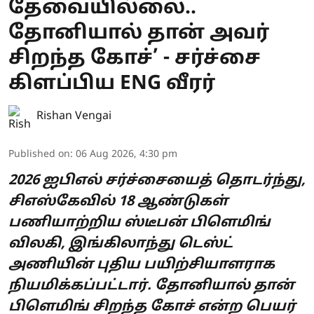
தேவையில்லை..
தோனியால் தான் அவர்
சிறந்த கோச்’ - சர்ச்சை
கிளப்பிய ENG வீரர்
Rishan Vengai
Published on
:
06 Aug 2026, 4:30 pm
2026 ஐபிஎல் சர்ச்சையைத் தொடர்ந்து,
சிஎஸ்கேவில் 18 ஆண்டுகள்
பணியாற்றிய ஸ்டீபன் பிளெமிங்
விலகி, இங்கிலாந்து டெஸ்ட்
அணியின் புதிய பயிற்சியாளராக
நியமிக்கப்பட்டார். தோனியால் தான்
பிளெமிங் சிறந்த கோச் என்ற பெயர்