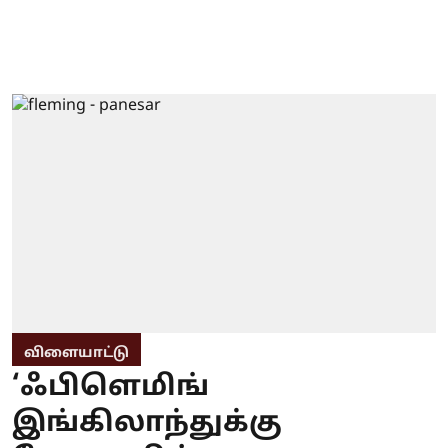
விளையாட்டு
‘ஃபிளெமிங்
இங்கிலாந்துக்கு