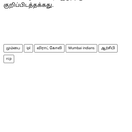
குறிப்பிடத்தக்கது.
மும்பை
ipl
விராட் கோலி
Mumbai indians
ஆர்சிபி
rcp