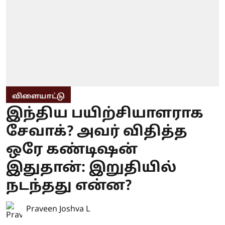
விளையாட்டு
இந்திய பயிற்சியாளராக
சேவாக்? அவர் விதித்த
ஒரே கண்டிஷன்
இதுதான்: இறுதியில்
நடந்தது என்ன?
Praveen Joshva L