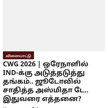
விளையாட்டு
CWG 2026 | ஒரேநாளில்
IND-க்கு அடுத்தடுத்து
தங்கம்.. ஜூடோவில்
சாதித்த அஸ்மிதா டே..
இதுவரை எத்தனை?