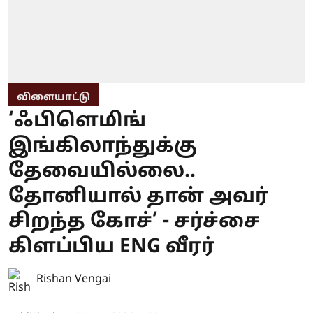
விளையாட்டு
‘ஃபிளெமிங்
இங்கிலாந்துக்கு
தேவையில்லை..
தோனியால் தான் அவர்
சிறந்த கோச்’ - சர்ச்சை
கிளப்பிய ENG வீரர்
Rishan Vengai