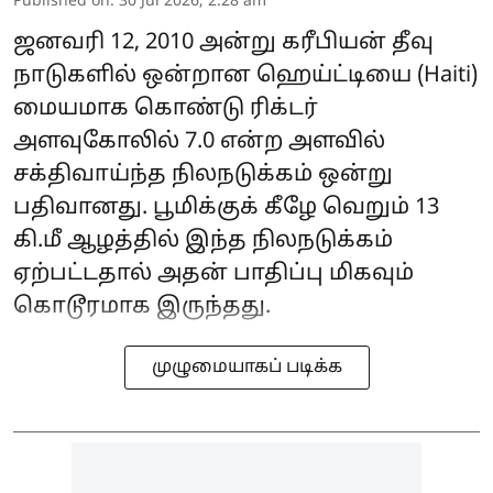
Published on
:
30 Jul 2026, 2:28 am
ஜனவரி 12, 2010 அன்று கரீபியன் தீவு
நாடுகளில் ஒன்றான ஹெய்ட்டியை (Haiti)
மையமாக கொண்டு ரிக்டர்
அளவுகோலில் 7.0 என்ற அளவில்
சக்திவாய்ந்த நிலநடுக்கம் ஒன்று
பதிவானது. பூமிக்குக் கீழே வெறும் 13
கி.மீ ஆழத்தில் இந்த நிலநடுக்கம்
ஏற்பட்டதால் அதன் பாதிப்பு மிகவும்
கொடூரமாக இருந்தது.
முழுமையாகப் படிக்க