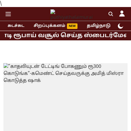
\
சுடச்சுட
சிறப்புக்களம்
தமிழ்நாடு
இந்
 ரூபாய் வசூல் செய்த ஸ்பைடர்மேன் பிரா