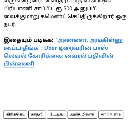
வருகின்றனர். ஹைதராபாத் ஸ்பெஷல்
பிரியாணி சாப்பிட ரூ.500 அனுப்பி
வைக்குமாறு கமெண்ட் செய்திருக்கிறார் ஒரு
நபர்.
இதையும் படிக்க:
’அண்ணா, அங்கிள்னு
கூப்டாதீங்க’ : Uber டிரைவரின் பாஸ்
லெவல் கோரிக்கை: வைரல் பதிவின்
பின்னணி
கிரிக்கெட்
காதலி
டேட்டிங்
அமித் மிஸ்ரா
Amit Mishra