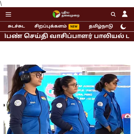
\
சுடச்சுட
சிறப்புக்களம்
தமிழ்நாடு
இந்
ெய்தி வாசிப்பாளர் பாலியல் புகார்!
ம