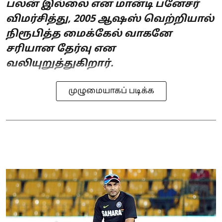
பலன் இல்லை என மான்டி பனேசர்
விமர்சித்து, 2005 ஆஷஸ் வெற்றியால்
நிரூபித்த மைக்கேல் வாகனே
சரியான தேர்வு என
வலியுறுத்துகிறார்.
முழுமையாகப் படிக்க