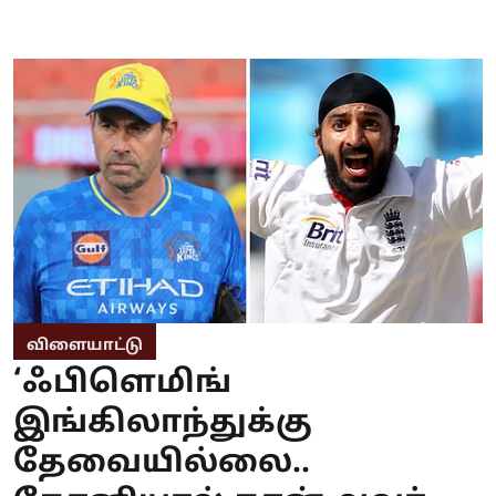
விளையாட்டு
‘ஃபிளெமிங்
இங்கிலாந்துக்கு
தேவையில்லை..