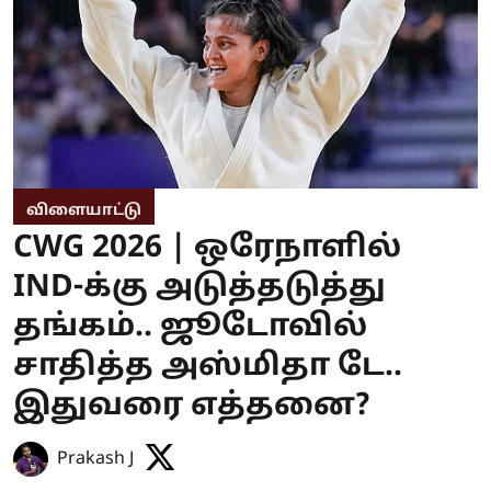
விளையாட்டு
CWG 2026 | ஒரேநாளில்
IND-க்கு அடுத்தடுத்து
தங்கம்.. ஜூடோவில்
சாதித்த அஸ்மிதா டே..
இதுவரை எத்தனை?
Prakash J