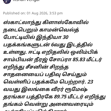
Rishan Vengai
Published on
:
01 Aug 2026, 3:53 pm
ஸ்காட்லாந்து கிளாஸ்கோவில்
நடைபெறும் காமன்வெல்த்
போட்டியில் இந்தியா 30
பதக்கங்களுடன் 6வது இடத்தில்
உள்ளது. ஈட்டி எறிதலில் ஒலிம்பிக்
சாம்பியன் நீரஜ் சோப்ரா 85.83 மீட்டர்
எறிந்து சீசனின் சிறந்த
சாதனையைப் பதிவு செய்தும்
வெள்ளிப் பதக்கமே பெற்றார். 23
வயது இலங்கை வீரர் ரூமேஷ்
தரங்கா பத்திரகே 89.75 மீட்டர் எறிந்து
தங்கம் வென்று அனைவரையும்