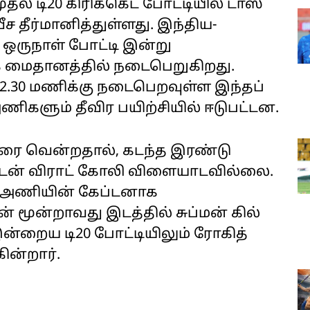
தல் டி20 கிரிக்கெட் போட்டியில் டாஸ்
ச தீர்மானித்துள்ளது. இந்திய-
0 ஒருநாள் போட்டி இன்று
க் மைதானத்தில் நடைபெறுகிறது.
 12.30 மணிக்கு நடைபெறவுள்ள இந்தப்
ணிகளும் தீவிர பயிற்சியில் ஈடுபட்டன.
டரை வென்றதால், கடந்த இரண்டு
ப்டன் விராட் கோலி விளையாடவில்லை.
ய அணியின் கேப்டனாக
 மூன்றாவது இடத்தில் சுப்மன் கில்
்றைய டி20 போட்டியிலும் ரோகித்
ின்றார்.