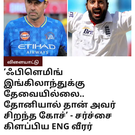
விளையாட்டு
‘ஃபிளெமிங்
இங்கிலாந்துக்கு
தேவையில்லை..
தோனியால் தான் அவர்
சிறந்த கோச்’ - சர்ச்சை
கிளப்பிய ENG வீரர்