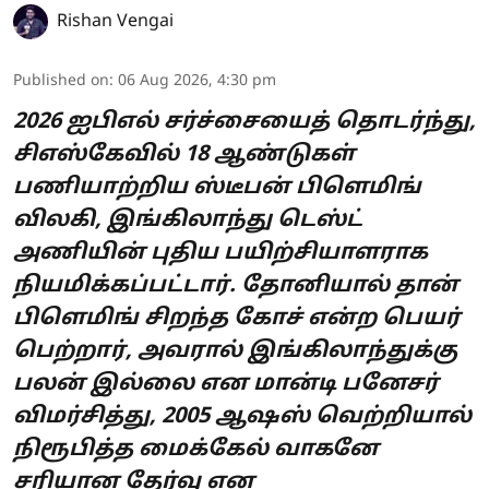
Rishan Vengai
Published on
:
06 Aug 2026, 4:30 pm
2026 ஐபிஎல் சர்ச்சையைத் தொடர்ந்து,
சிஎஸ்கேவில் 18 ஆண்டுகள்
பணியாற்றிய ஸ்டீபன் பிளெமிங்
விலகி, இங்கிலாந்து டெஸ்ட்
அணியின் புதிய பயிற்சியாளராக
நியமிக்கப்பட்டார். தோனியால் தான்
பிளெமிங் சிறந்த கோச் என்ற பெயர்
பெற்றார், அவரால் இங்கிலாந்துக்கு
பலன் இல்லை என மான்டி பனேசர்
விமர்சித்து, 2005 ஆஷஸ் வெற்றியால்
நிரூபித்த மைக்கேல் வாகனே
சரியான தேர்வு என