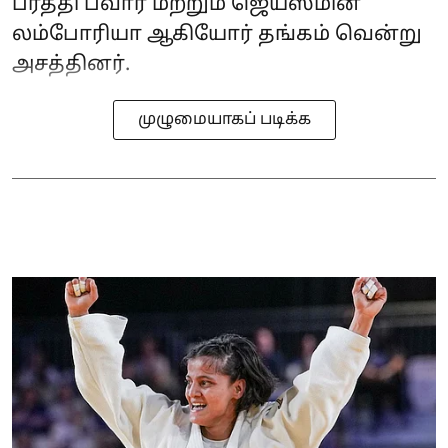
ப்ரீத்தி பவார் மற்றும் ஜெய்ஸ்மின்
லம்போரியா ஆகியோர் தங்கம் வென்று
அசத்தினர்.
முழுமையாகப் படிக்க