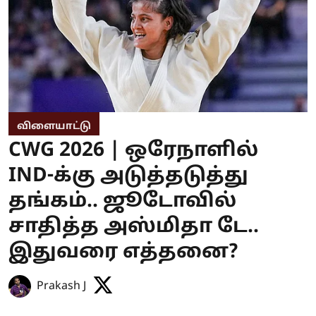
விளையாட்டு
CWG 2026 | ஒரேநாளில்
IND-க்கு அடுத்தடுத்து
தங்கம்.. ஜூடோவில்
சாதித்த அஸ்மிதா டே..
இதுவரை எத்தனை?
Prakash J