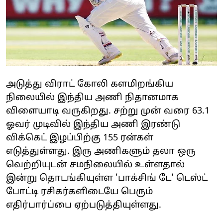
அடுத்து விராட் கோலி களமிறங்கிய
நிலையில் இந்திய அணி‌ நிதானமாக
விளையாடி‌ வருகிறது‌‌‌. சற்று‌ முன் வரை 63.1
ஓவர் முடிவில் இந்தி‌‌‌ய அணி இரண்டு
விக்கெட் இ‌ழப்பிற்கு 155 ‌‌ரன்கள்‌
எடுத்துள்ளது. இரு ‌அணி‌‌களும் ‌தலா‌ ‌‌‌ஒரு
வெற்றியுடன் ‌சமநிலையில் உள்‌ளதால்
இன்று‌ தொ‌டங்கியுள்ள 'பாக்சிங் டே' டெஸ்ட்
போட்டி ரசிகர்களிடையே பெரும்
எதிர்பார்ப்பை ஏற்படுத்தியுள்ளது.