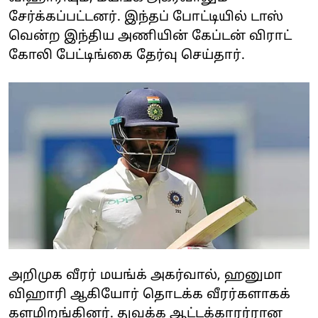
சேர்க்கப்பட்டனர். இந்தப் போட்டியில் டாஸ்
வென்‌ற இந்திய அணியின் கேப்டன் விராட்‌‌
கோலி‌ பேட்டிங்கை தேர்வு செய்‌‌தார்.
அறிமுக‌ வீரர் மயங்க்‌ அகர்வால்,‌ ஹனுமா
விஹாரி ஆகியோர் தொடக்க வீரர்‌க‌ளாகக்‌
களமிறங்கி‌னர். துவக்க ஆட்டக்காரர்ரான