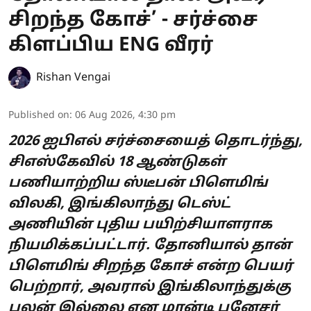
சிறந்த கோச்’ - சர்ச்சை
கிளப்பிய ENG வீரர்
Rishan Vengai
Published on
:
06 Aug 2026, 4:30 pm
2026 ஐபிஎல் சர்ச்சையைத் தொடர்ந்து,
சிஎஸ்கேவில் 18 ஆண்டுகள்
பணியாற்றிய ஸ்டீபன் பிளெமிங்
விலகி, இங்கிலாந்து டெஸ்ட்
அணியின் புதிய பயிற்சியாளராக
நியமிக்கப்பட்டார். தோனியால் தான்
பிளெமிங் சிறந்த கோச் என்ற பெயர்
பெற்றார், அவரால் இங்கிலாந்துக்கு
பலன் இல்லை என மான்டி பனேசர்