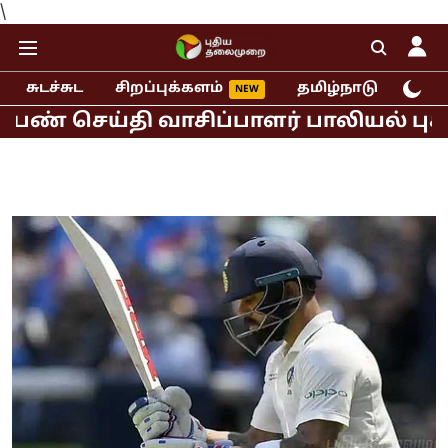
\
சுடச்சுட
சிறப்புக்களம்
தமிழ்நாடு
இந்
்தி வாசிப்பாளர் பாலியல் புகார்!
மு