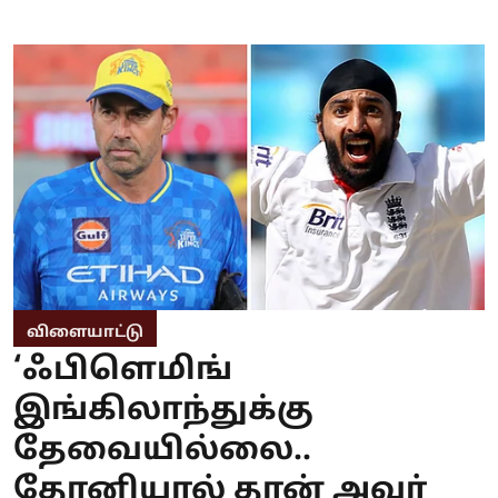
விளையாட்டு
‘ஃபிளெமிங்
இங்கிலாந்துக்கு
தேவையில்லை..
தோனியால் தான் அவர்