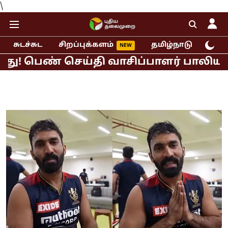
\
சுடச்சுட
சிறப்புக்களம்
தமிழ்நாடு
இந்
ண் செய்தி வாசிப்பாளர் பாலியல் புகார்!