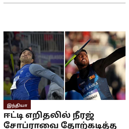
இந்தியா
ஈட்டி எறிதலில் நீரஜ்
சோப்ராவை தோற்கடித்த