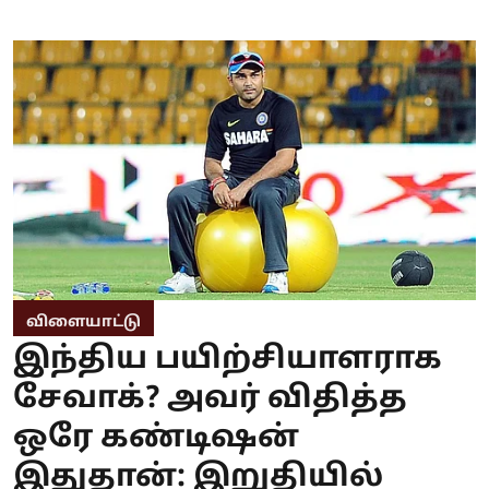
விளையாட்டு
இந்திய பயிற்சியாளராக
சேவாக்? அவர் விதித்த
ஒரே கண்டிஷன்
இதுதான்: இறுதியில்