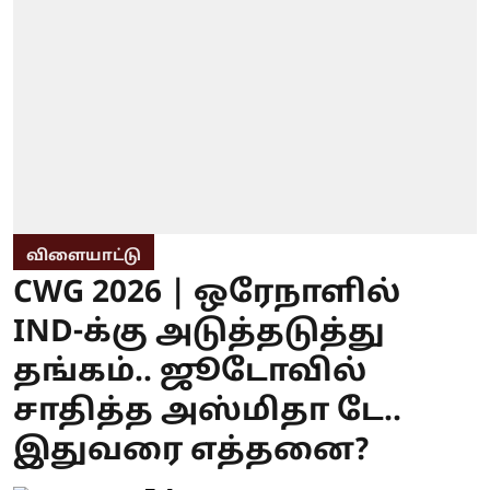
விளையாட்டு
CWG 2026 | ஒரேநாளில்
IND-க்கு அடுத்தடுத்து
தங்கம்.. ஜூடோவில்
சாதித்த அஸ்மிதா டே..
இதுவரை எத்தனை?