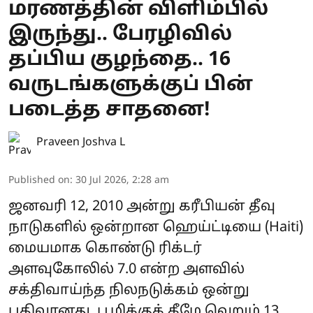
மரணத்தின் விளிம்பில்
இருந்து.. பேரழிவில்
தப்பிய குழந்தை.. 16
வருடங்களுக்குப் பின்
படைத்த சாதனை!
Praveen Joshva L
Published on
:
30 Jul 2026, 2:28 am
ஜனவரி 12, 2010 அன்று கரீபியன் தீவு
நாடுகளில் ஒன்றான ஹெய்ட்டியை (Haiti)
மையமாக கொண்டு ரிக்டர்
அளவுகோலில் 7.0 என்ற அளவில்
சக்திவாய்ந்த நிலநடுக்கம் ஒன்று
பதிவானது. பூமிக்குக் கீழே வெறும் 13