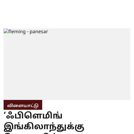
விளையாட்டு
‘ஃபிளெமிங்
இங்கிலாந்துக்கு