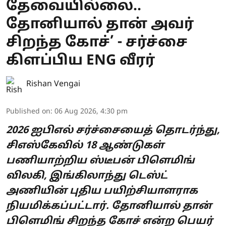
தேவையில்லை..
தோனியால் தான் அவர்
சிறந்த கோச்’ - சர்ச்சை
கிளப்பிய ENG வீரர்
Rishan Vengai
Published on
:
06 Aug 2026, 4:30 pm
2026 ஐபிஎல் சர்ச்சையைத் தொடர்ந்து,
சிஎஸ்கேவில் 18 ஆண்டுகள்
பணியாற்றிய ஸ்டீபன் பிளெமிங்
விலகி, இங்கிலாந்து டெஸ்ட்
அணியின் புதிய பயிற்சியாளராக
நியமிக்கப்பட்டார். தோனியால் தான்
பிளெமிங் சிறந்த கோச் என்ற பெயர்