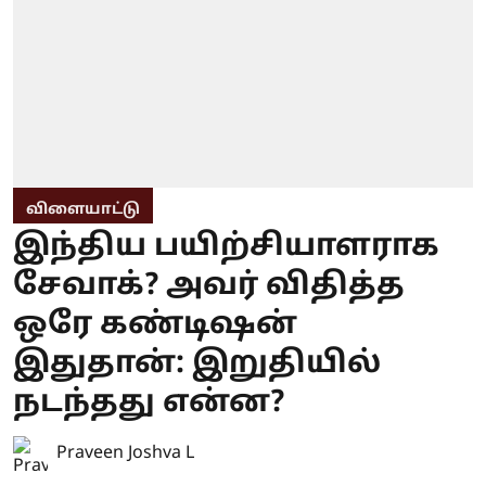
விளையாட்டு
இந்திய பயிற்சியாளராக
சேவாக்? அவர் விதித்த
ஒரே கண்டிஷன்
இதுதான்: இறுதியில்
நடந்தது என்ன?
Praveen Joshva L