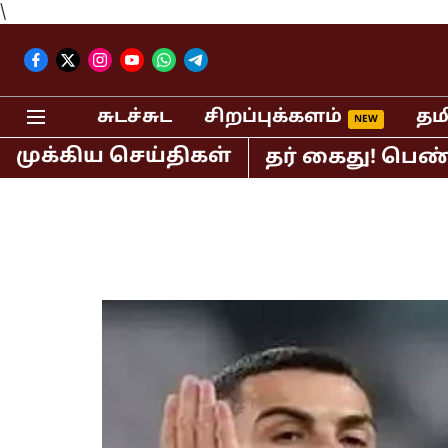
\
சுடச்சுட
சிறப்புக்களம்
தம
முக்கிய செய்திகள்
பர் பி.ஆர்.சுந்தர் கைது! பெண் செய்தி