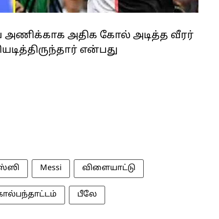
அணிக்காக அதிக கோல் அடித்த வீரர்
ித்திருந்தார் என்பது
ஸ்ஸி
Messi
விளையாட்டு
கால்பந்தாட்டம்
பீலே