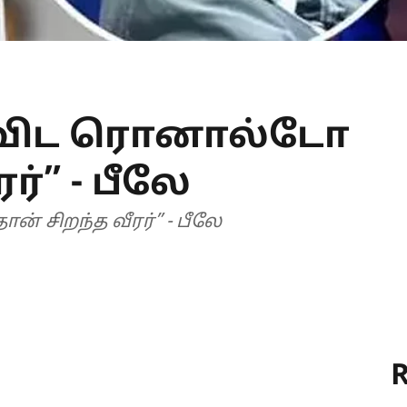
விட ரொனால்டோ
ர்” - பீலே
சிறந்த வீரர்” - பீலே
R