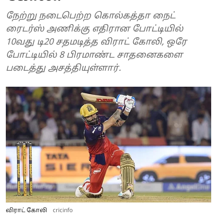
நேற்று நடைபெற்ற கொல்கத்தா நைட்
ரைடர்ஸ் அணிக்கு எதிரான போட்டியில்
10வது டி20 சதமடித்த விராட் கோலி, ஒரே
போட்டியில் 8 பிரமாண்ட சாதனைகளை
படைத்து அசத்தியுள்ளார்.
விராட் கோலி
cricinfo