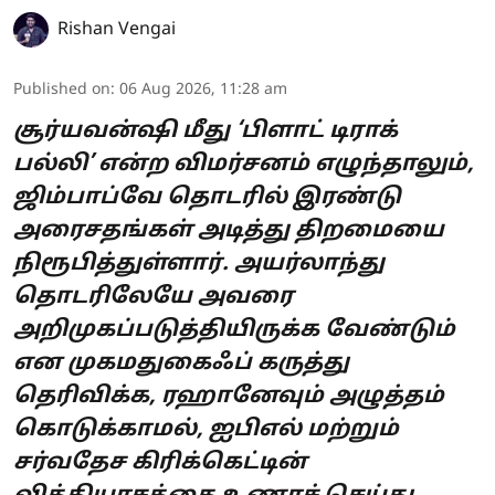
Rishan Vengai
Published on
:
06 Aug 2026, 11:28 am
சூர்யவன்ஷி மீது ‘பிளாட் டிராக்
பல்லி’ என்ற விமர்சனம் எழுந்தாலும்,
ஜிம்பாப்வே தொடரில் இரண்டு
அரைசதங்கள் அடித்து திறமையை
நிரூபித்துள்ளார். அயர்லாந்து
தொடரிலேயே அவரை
அறிமுகப்படுத்தியிருக்க வேண்டும்
என முகமதுகைஃப் கருத்து
தெரிவிக்க, ரஹானேவும் அழுத்தம்
கொடுக்காமல், ஐபிஎல் மற்றும்
சர்வதேச கிரிக்கெட்டின்