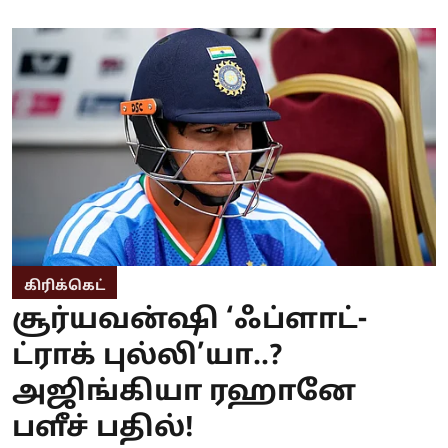
கிரிக்கெட்
சூர்யவன்ஷி ‘ஃப்ளாட்-
ட்ராக் புல்லி’யா..?
அஜிங்கியா ரஹானே
பளீச் பதில்!