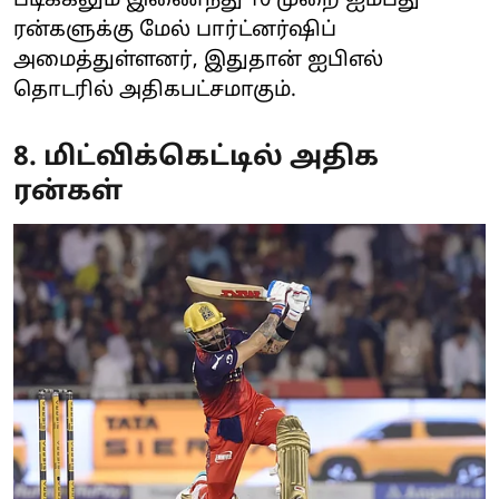
படிக்கலும் இணைந்து 10 முறை ஐம்பது
ரன்களுக்கு மேல் பார்ட்னர்ஷிப்
அமைத்துள்ளனர், இதுதான் ஐபிஎல்
தொடரில் அதிகபட்சமாகும்.
8. மிட்விக்கெட்டில் அதிக
ரன்கள்