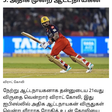
5. அதிக முறை ஆட்டநாயகன்
விராட் கோலி
நேற்று ஆட்டநாயகனாக தன்னுடைய 21வது
விருதை வென்றார் விராட் கோலி, இது
ஐபிஎல்லில் அதிக ஆட்டநாயகன் விருதுகள்
வென்ற வீரராக ரோகித் உடன் கோலியை