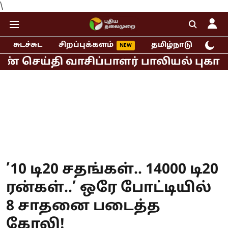
\
சுடச்சுட
சிறப்புக்களம்
தமிழ்நாடு
இந்
 வாசிப்பாளர் பாலியல் புகார்!
முதல்வ
’10 டி20 சதங்கள்.. 14000 டி20
ரன்கள்..’ ஒரே போட்டியில்
8 சாதனை படைத்த
கோலி!