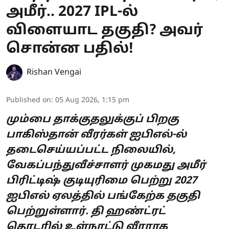
அமீர்.. 2027 IPL-ல்
விளையாட தகுதி? அவர்
சொன்ன பதில்!
Rishan Vengai
Published on
:
05 Aug 2026, 1:15 pm
மும்பை தாக்குதலுக்குப் பிறகு
பாகிஸ்தான் வீரர்கள் ஐபிஎல்-ல்
தடைசெய்யப்பட்ட நிலையில்,
வேகப்பந்துவீச்சாளர் முகமது அமீர்
பிரிட்டிஷ் குடியுரிமை பெற்று 2027
ஐபிஎல் ஏலத்தில் பங்கேற்க தகுதி
பெற்றுள்ளார். தி ஹண்ட்ரட்
தொடரில் உள்நாட்டு வீரராக