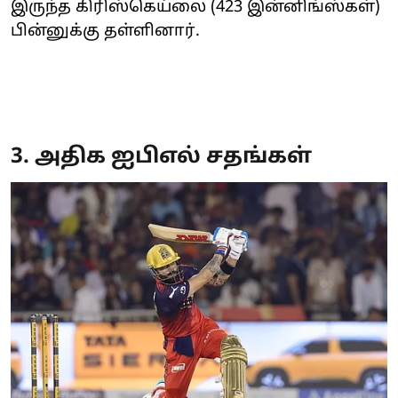
இருந்த கிரிஸ்கெய்லை (423 இன்னிங்ஸ்கள்)
பின்னுக்கு தள்ளினார்.
3. அதிக ஐபிஎல் சதங்கள்