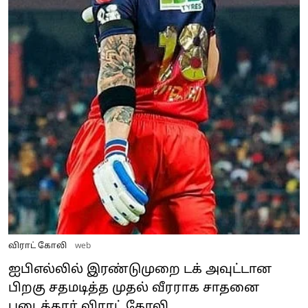
விராட் கோலி
web
ஐபிஎல்லில் இரண்டுமுறை டக் அவுட்டான
பிறகு சதமடித்த முதல் வீரராக சாதனை
படைத்தார் விராட் கோலி.